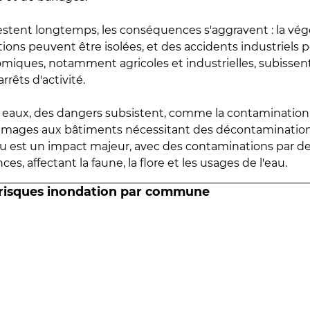
estent longtemps, les conséquences s'aggravent : la vé
tions peuvent être isolées, et des accidents industriels 
omiques, notamment agricoles et industrielles, subissen
rrêts d'activité.
es eaux, des dangers subsistent, comme la contamination
mmages aux bâtiments nécessitant des décontaminations
eau est un impact majeur, avec des contaminations par d
es, affectant la faune, la flore et les usages de l'eau.
 risques inondation par commune