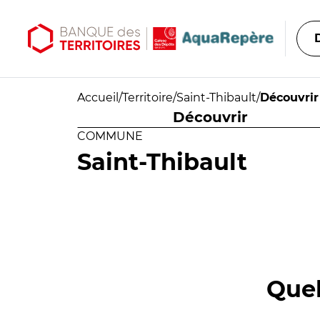
Aller au contenu principal
Aller au menu principal
Accueil
/
Territoire
/
Saint-Thibault
/
Découvrir
Découvrir
COMMUNE
Saint-Thibault
Quel