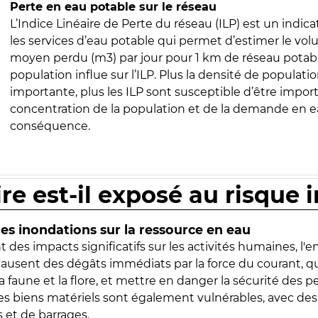
Perte en eau potable sur le réseau
L’Indice Linéaire de Perte du réseau (ILP) est un indica
les services d’eau potable qui permet d’estimer le vo
moyen perdu (m3) par jour pour 1 km de réseau potabl
population influe sur l’ILP. Plus la densité de populatio
importante, plus les ILP sont susceptible d’être import
concentration de la population et de la demande en ea
conséquence.
ire est-il exposé au risque 
s inondations sur la ressource en eau
 des impacts significatifs sur les activités humaines, l'
 causent des dégâts immédiats par la force du courant, q
 faune et la flore, et mettre en danger la sécurité des p
 les biens matériels sont également vulnérables, avec des
 et de barrages.