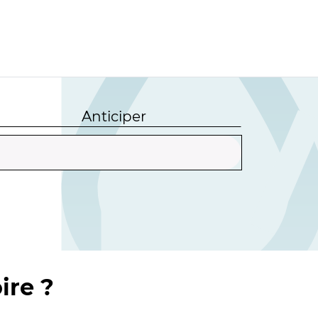
Anticiper
ire ?