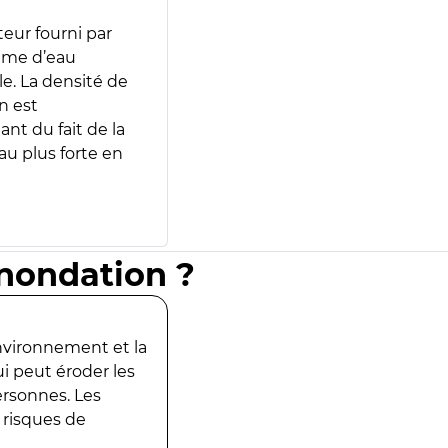
teur fourni par
lume d’eau
e. La densité de
n est
ant du fait de la
u plus forte en
inondation ?
environnement et la
ui peut éroder les
ersonnes. Les
 risques de