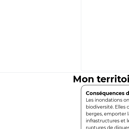
Mon territo
Conséquences de
Les inondations ont
biodiversité. Elles
berges, emporter la
infrastructures et
ruptures de digues