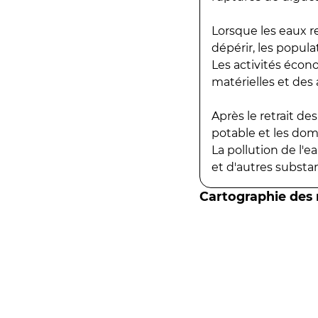
Lorsque les eaux r
dépérir, les popula
Les activités écon
matérielles et des a
Après le retrait d
potable et les do
La pollution de l'
et d'autres substanc
Cartographie des