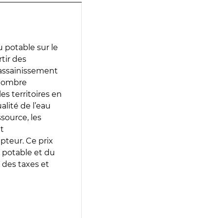
 potable sur le
rtir des
d’assainissement
 nombre
es territoires en
lité de l’eau
source, les
t
epteur. Ce prix
 potable et du
 des taxes et