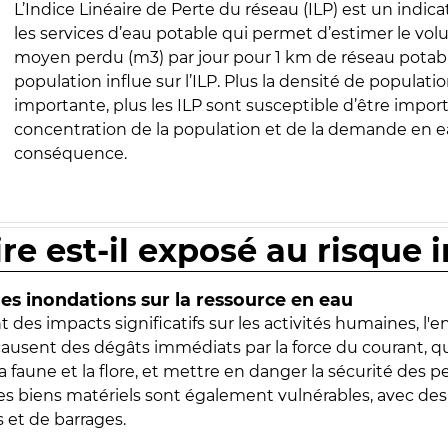
L’Indice Linéaire de Perte du réseau (ILP) est un indica
les services d’eau potable qui permet d’estimer le vo
moyen perdu (m3) par jour pour 1 km de réseau potabl
population influe sur l’ILP. Plus la densité de populatio
importante, plus les ILP sont susceptible d’être import
concentration de la population et de la demande en ea
conséquence.
ire est-il exposé au risque 
s inondations sur la ressource en eau
 des impacts significatifs sur les activités humaines, l'
 causent des dégâts immédiats par la force du courant, q
 faune et la flore, et mettre en danger la sécurité des p
 les biens matériels sont également vulnérables, avec des
 et de barrages.