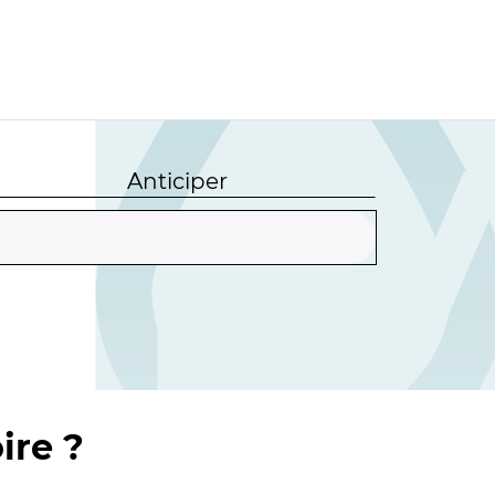
Anticiper
ire ?