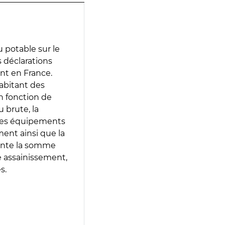
 potable sur le
es déclarations
ent en France.
abitant des
en fonction de
 brute, la
 les équipements
ment ainsi que la
sente la somme
e assainissement,
s.