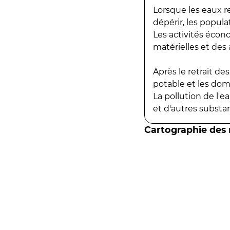
Lorsque les eaux r
dépérir, les popula
Les activités écon
matérielles et des a
Après le retrait d
potable et les do
La pollution de l'
et d'autres substanc
Cartographie des