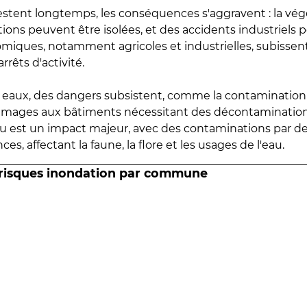
estent longtemps, les conséquences s'aggravent : la vé
tions peuvent être isolées, et des accidents industriels 
omiques, notamment agricoles et industrielles, subissen
rrêts d'activité.
es eaux, des dangers subsistent, comme la contamination
mmages aux bâtiments nécessitant des décontaminations
eau est un impact majeur, avec des contaminations par d
es, affectant la faune, la flore et les usages de l'eau.
 risques inondation par commune