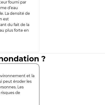
teur fourni par
lume d’eau
e. La densité de
n est
ant du fait de la
u plus forte en
inondation ?
environnement et la
ui peut éroder les
ersonnes. Les
 risques de