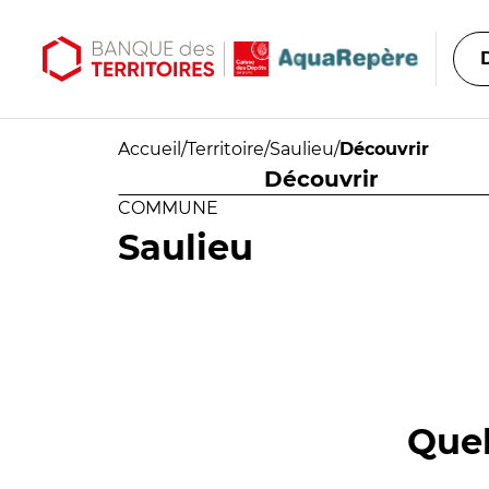
Aller au contenu principal
Aller au menu principal
Accueil
/
Territoire
/
Saulieu
/
Découvrir
Découvrir
COMMUNE
Saulieu
Quel