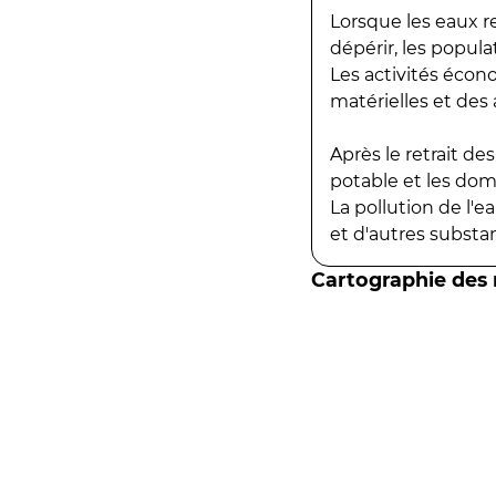
Lorsque les eaux r
dépérir, les popula
Les activités écon
matérielles et des a
Après le retrait d
potable et les do
La pollution de l'
et d'autres substanc
Cartographie des