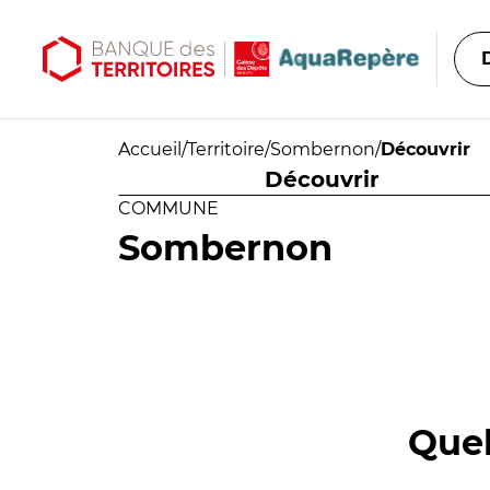
Aller au contenu principal
Aller au menu principal
Accueil
/
Territoire
/
Sombernon
/
Découvrir
Découvrir
COMMUNE
Sombernon
Quel