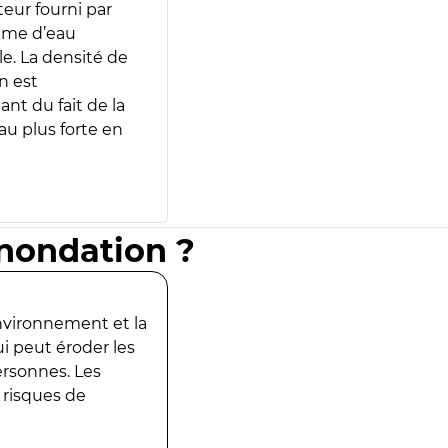
teur fourni par
lume d’eau
e. La densité de
n est
ant du fait de la
u plus forte en
inondation ?
environnement et la
ui peut éroder les
ersonnes. Les
 risques de