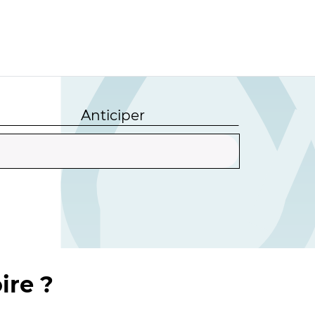
Anticiper
ire ?