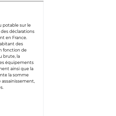
 potable sur le
r des déclarations
ent en France.
abitant des
en fonction de
 brute, la
 les équipements
ment ainsi que la
sente la somme
e assainissement,
s.