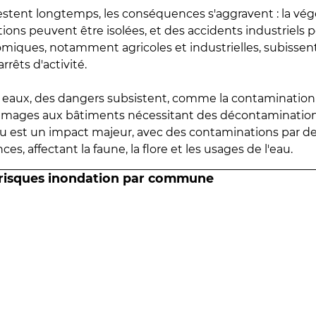
estent longtemps, les conséquences s'aggravent : la vé
tions peuvent être isolées, et des accidents industriels 
omiques, notamment agricoles et industrielles, subissen
rrêts d'activité.
es eaux, des dangers subsistent, comme la contamination
mmages aux bâtiments nécessitant des décontaminations
eau est un impact majeur, avec des contaminations par d
es, affectant la faune, la flore et les usages de l'eau.
 risques inondation par commune