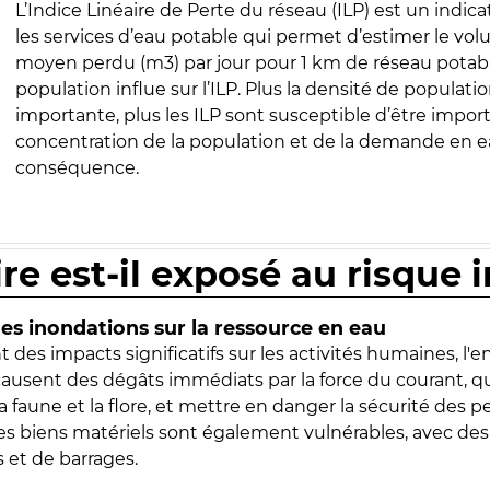
L’Indice Linéaire de Perte du réseau (ILP) est un indica
les services d’eau potable qui permet d’estimer le vo
moyen perdu (m3) par jour pour 1 km de réseau potabl
population influe sur l’ILP. Plus la densité de populatio
importante, plus les ILP sont susceptible d’être import
concentration de la population et de la demande en ea
conséquence.
ire est-il exposé au risque 
s inondations sur la ressource en eau
 des impacts significatifs sur les activités humaines, l'
 causent des dégâts immédiats par la force du courant, q
 faune et la flore, et mettre en danger la sécurité des p
 les biens matériels sont également vulnérables, avec des
 et de barrages.