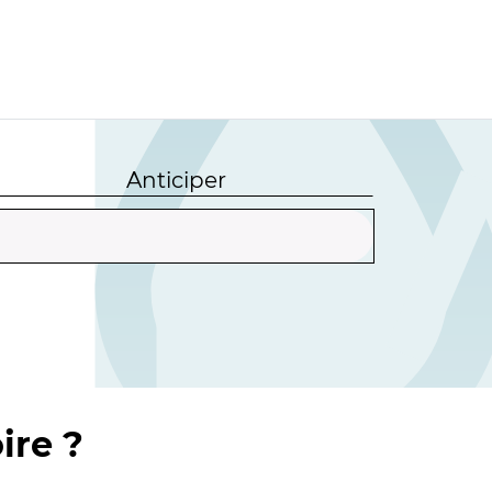
Anticiper
ire ?