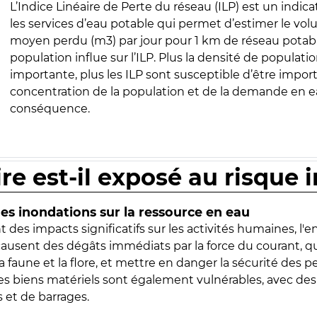
L’Indice Linéaire de Perte du réseau (ILP) est un indica
les services d’eau potable qui permet d’estimer le vo
moyen perdu (m3) par jour pour 1 km de réseau potabl
population influe sur l’ILP. Plus la densité de populatio
importante, plus les ILP sont susceptible d’être import
concentration de la population et de la demande en ea
conséquence.
ire est-il exposé au risque 
s inondations sur la ressource en eau
 des impacts significatifs sur les activités humaines, l'
 causent des dégâts immédiats par la force du courant, q
 faune et la flore, et mettre en danger la sécurité des p
 les biens matériels sont également vulnérables, avec des
 et de barrages.