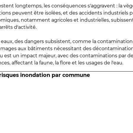
estent longtemps, les conséquences s'aggravent : la vé
tions peuvent être isolées, et des accidents industriels 
omiques, notamment agricoles et industrielles, subissen
rrêts d'activité.
es eaux, des dangers subsistent, comme la contamination
mmages aux bâtiments nécessitant des décontaminations
eau est un impact majeur, avec des contaminations par d
es, affectant la faune, la flore et les usages de l'eau.
 risques inondation par commune