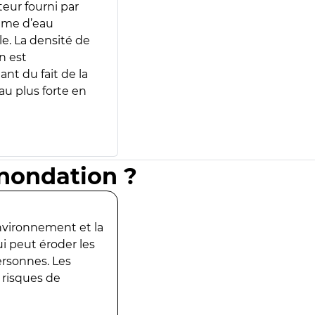
teur fourni par
lume d’eau
e. La densité de
n est
ant du fait de la
u plus forte en
inondation ?
environnement et la
ui peut éroder les
ersonnes. Les
 risques de