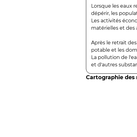
Lorsque les eaux r
dépérir, les popula
Les activités écon
matérielles et des a
Après le retrait d
potable et les do
La pollution de l'
et d'autres substanc
Cartographie des