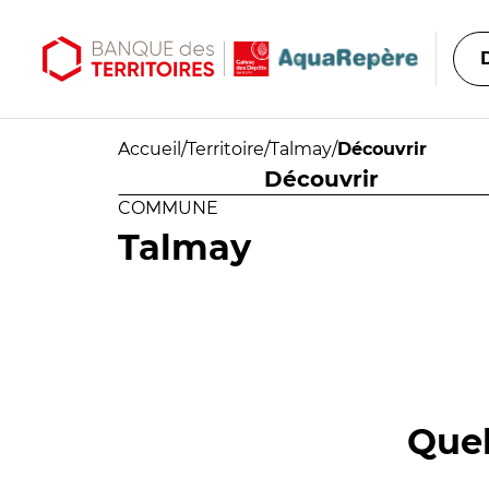
Aller au contenu principal
Aller au menu principal
Accueil
/
Territoire
/
Talmay
/
Découvrir
Découvrir
COMMUNE
Talmay
Quel