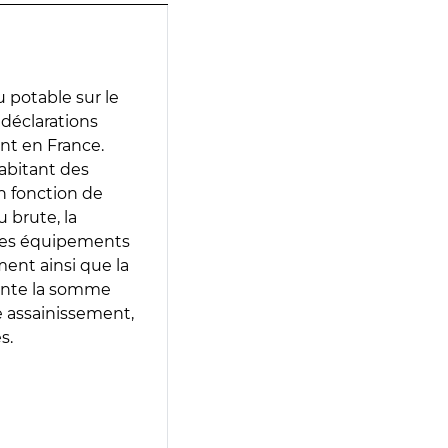
 potable sur le
s déclarations
ent en France.
abitant des
en fonction de
 brute, la
 les équipements
ment ainsi que la
sente la somme
e assainissement,
s.