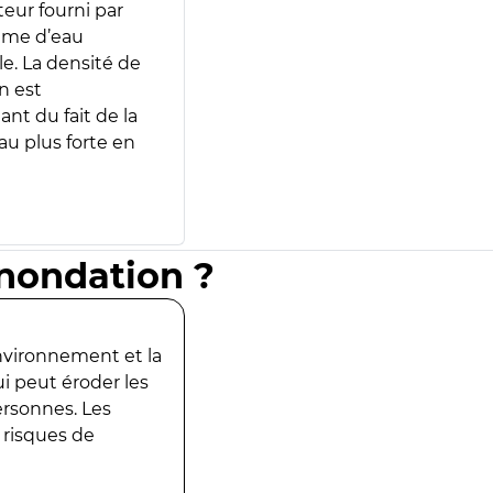
teur fourni par
lume d’eau
e. La densité de
n est
ant du fait de la
u plus forte en
inondation ?
environnement et la
ui peut éroder les
ersonnes. Les
 risques de