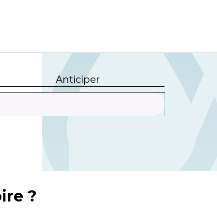
Anticiper
ire ?