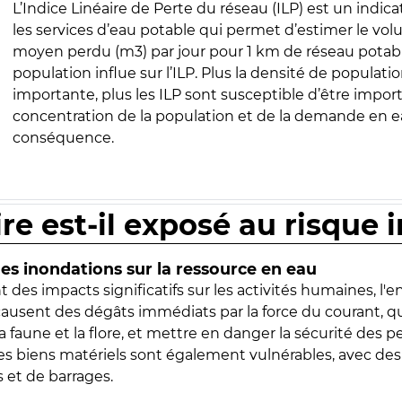
L’Indice Linéaire de Perte du réseau (ILP) est un indica
les services d’eau potable qui permet d’estimer le vo
moyen perdu (m3) par jour pour 1 km de réseau potabl
population influe sur l’ILP. Plus la densité de populatio
importante, plus les ILP sont susceptible d’être import
concentration de la population et de la demande en ea
conséquence.
ire est-il exposé au risque 
s inondations sur la ressource en eau
 des impacts significatifs sur les activités humaines, l'
 causent des dégâts immédiats par la force du courant, q
 faune et la flore, et mettre en danger la sécurité des p
 les biens matériels sont également vulnérables, avec des
 et de barrages.