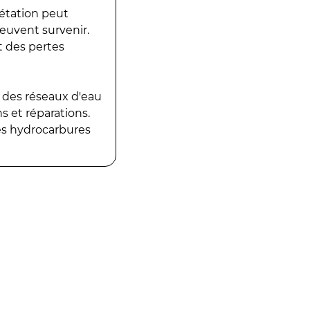
gétation peut
peuvent survenir.
t des pertes
 des réseaux d'eau
 et réparations.
es hydrocarbures