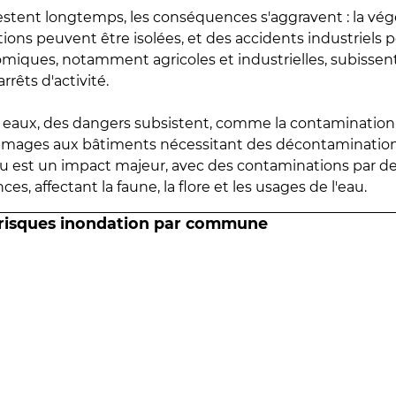
estent longtemps, les conséquences s'aggravent : la vé
tions peuvent être isolées, et des accidents industriels 
omiques, notamment agricoles et industrielles, subissen
rrêts d'activité.
es eaux, des dangers subsistent, comme la contamination
mmages aux bâtiments nécessitant des décontaminations
eau est un impact majeur, avec des contaminations par d
es, affectant la faune, la flore et les usages de l'eau.
 risques inondation par commune