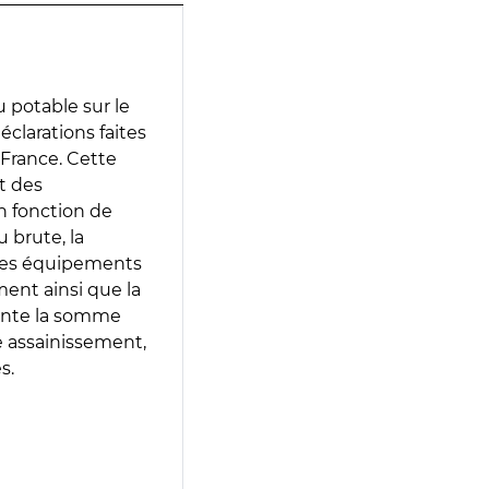
 potable sur le
déclarations faites
 France. Cette
t des
en fonction de
 brute, la
 les équipements
ment ainsi que la
sente la somme
e assainissement,
s.