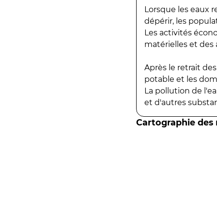
Lorsque les eaux r
dépérir, les popula
Les activités écon
matérielles et des a
Après le retrait d
potable et les do
La pollution de l'
et d'autres substanc
Cartographie des