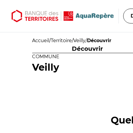
Aller au contenu principal
Aller au menu principal
Accueil
/
Territoire
/
Veilly
/
Découvrir
Découvrir
COMMUNE
Veilly
Quel