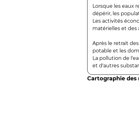
Lorsque les eaux r
dépérir, les popula
Les activités écon
matérielles et des a
Après le retrait d
potable et les do
La pollution de l'
et d'autres substanc
Cartographie des