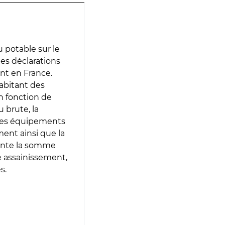
 potable sur le
des déclarations
ent en France.
abitant des
en fonction de
 brute, la
 les équipements
ment ainsi que la
sente la somme
e assainissement,
s.