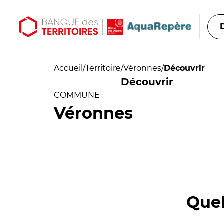
Aller au contenu principal
Aller au menu principal
Accueil
/
Territoire
/
Véronnes
/
Découvrir
Découvrir
COMMUNE
Véronnes
Quel