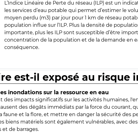
L’Indice Linéaire de Perte du réseau (ILP) est un indica
les services d’eau potable qui permet d’estimer le vo
moyen perdu (m3) par jour pour 1 km de réseau potabl
population influe sur l’ILP. Plus la densité de populatio
importante, plus les ILP sont susceptible d’être import
concentration de la population et de la demande en ea
conséquence.
ire est-il exposé au risque 
s inondations sur la ressource en eau
 des impacts significatifs sur les activités humaines, l'
 causent des dégâts immédiats par la force du courant, q
 faune et la flore, et mettre en danger la sécurité des p
 les biens matériels sont également vulnérables, avec des
 et de barrages.