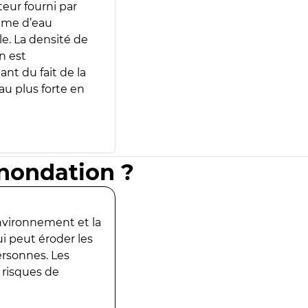
teur fourni par
lume d’eau
e. La densité de
n est
ant du fait de la
u plus forte en
inondation ?
environnement et la
ui peut éroder les
ersonnes. Les
 risques de