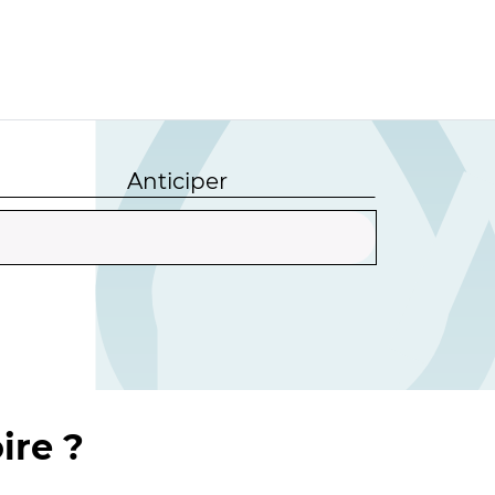
Anticiper
ire ?