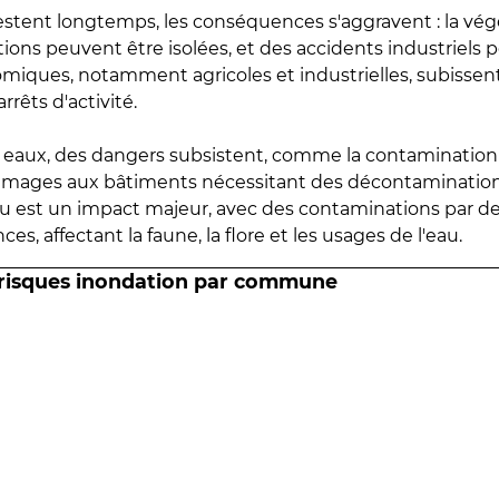
estent longtemps, les conséquences s'aggravent : la vé
tions peuvent être isolées, et des accidents industriels 
omiques, notamment agricoles et industrielles, subissen
rrêts d'activité.
es eaux, des dangers subsistent, comme la contamination
mmages aux bâtiments nécessitant des décontaminations
eau est un impact majeur, avec des contaminations par d
es, affectant la faune, la flore et les usages de l'eau.
 risques inondation par commune