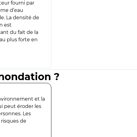
teur fourni par
lume d’eau
e. La densité de
n est
ant du fait de la
u plus forte en
inondation ?
environnement et la
ui peut éroder les
ersonnes. Les
 risques de