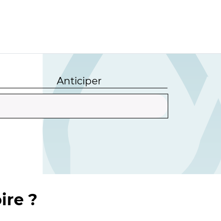
Anticiper
ire ?