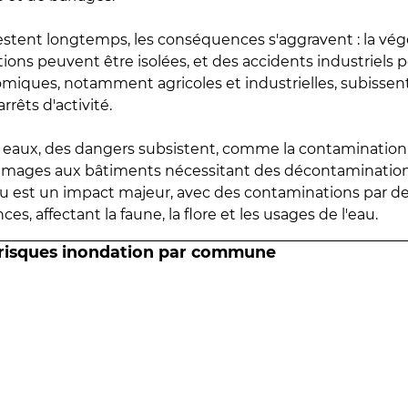
estent longtemps, les conséquences s'aggravent : la vé
tions peuvent être isolées, et des accidents industriels 
omiques, notamment agricoles et industrielles, subissen
rrêts d'activité.
es eaux, des dangers subsistent, comme la contamination
mmages aux bâtiments nécessitant des décontaminations
eau est un impact majeur, avec des contaminations par d
es, affectant la faune, la flore et les usages de l'eau.
 risques inondation par commune