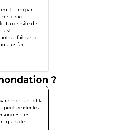
teur fourni par
lume d’eau
e. La densité de
n est
ant du fait de la
u plus forte en
inondation ?
environnement et la
ui peut éroder les
ersonnes. Les
 risques de