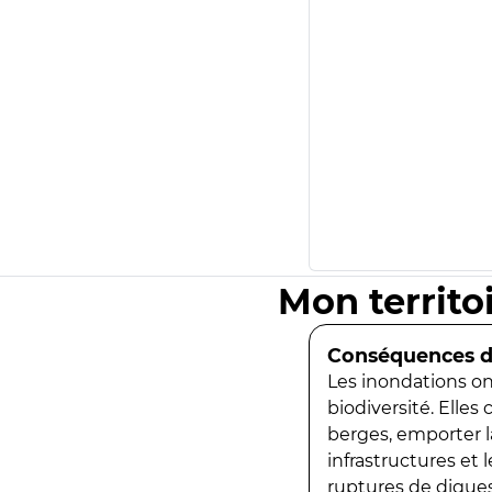
Mon territo
Conséquences de
Les inondations ont
biodiversité. Elles
berges, emporter la
infrastructures et
ruptures de digues