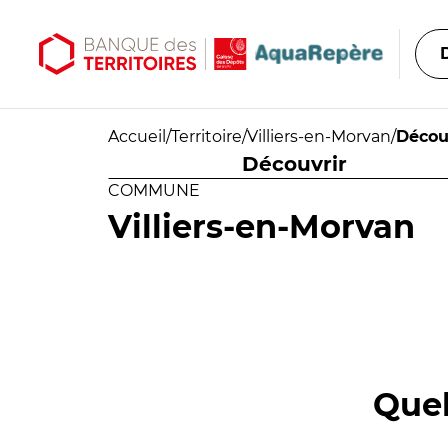
Aller au contenu principal
Aller au menu principal
Accueil
/
Territoire
/
Villiers-en-Morvan
/
Décou
Découvrir
COMMUNE
Villiers-en-Morvan
Quel