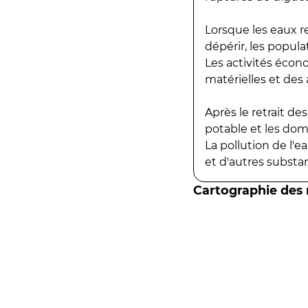
Lorsque les eaux r
dépérir, les popula
Les activités écon
matérielles et des a
Après le retrait d
potable et les do
La pollution de l'
et d'autres substanc
Cartographie des