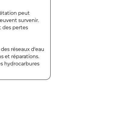
gétation peut
peuvent survenir.
t des pertes
 des réseaux d'eau
 et réparations.
es hydrocarbures