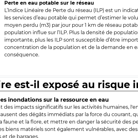
Perte en eau potable sur le réseau
L’Indice Linéaire de Perte du réseau (ILP) est un indica
les services d’eau potable qui permet d’estimer le vo
moyen perdu (m3) par jour pour 1 km de réseau potabl
population influe sur l’ILP. Plus la densité de populatio
importante, plus les ILP sont susceptible d’être import
concentration de la population et de la demande en ea
conséquence.
ire est-il exposé au risque 
s inondations sur la ressource en eau
 des impacts significatifs sur les activités humaines, l'
 causent des dégâts immédiats par la force du courant, q
 faune et la flore, et mettre en danger la sécurité des p
 les biens matériels sont également vulnérables, avec des
 et de barrages.