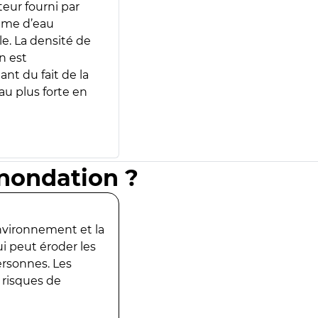
teur fourni par
lume d’eau
e. La densité de
n est
ant du fait de la
u plus forte en
inondation ?
environnement et la
ui peut éroder les
ersonnes. Les
 risques de