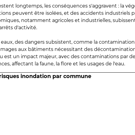
estent longtemps, les conséquences s'aggravent : la vé
tions peuvent être isolées, et des accidents industriels 
omiques, notamment agricoles et industrielles, subissen
rrêts d'activité.
es eaux, des dangers subsistent, comme la contamination
mmages aux bâtiments nécessitant des décontaminations
eau est un impact majeur, avec des contaminations par d
es, affectant la faune, la flore et les usages de l'eau.
 risques inondation par commune