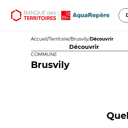
Aller au contenu principal
Aller au menu principal
Accueil
/
Territoire
/
Brusvily
/
Découvrir
Découvrir
COMMUNE
Brusvily
Quel