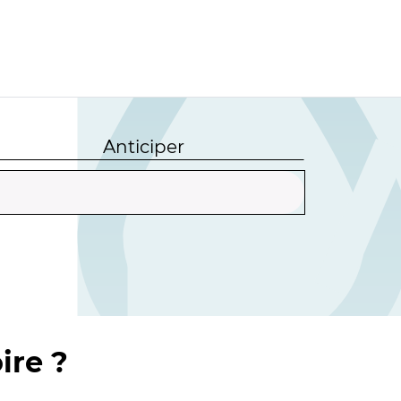
Anticiper
ire ?