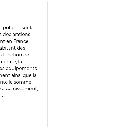
 potable sur le
es déclarations
ent en France.
abitant des
en fonction de
 brute, la
 les équipements
ment ainsi que la
sente la somme
e assainissement,
s.