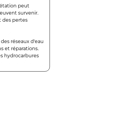
gétation peut
peuvent survenir.
t des pertes
 des réseaux d'eau
 et réparations.
es hydrocarbures