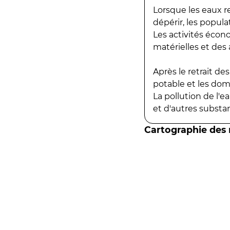
Lorsque les eaux r
dépérir, les popula
Les activités écon
matérielles et des a
Après le retrait d
potable et les do
La pollution de l'
et d'autres substanc
Cartographie des