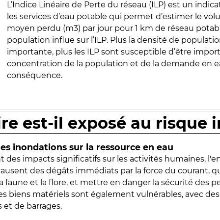
L’Indice Linéaire de Perte du réseau (ILP) est un indica
les services d’eau potable qui permet d’estimer le vo
moyen perdu (m3) par jour pour 1 km de réseau potabl
population influe sur l’ILP. Plus la densité de populatio
importante, plus les ILP sont susceptible d’être import
concentration de la population et de la demande en ea
conséquence.
ire est-il exposé au risque 
s inondations sur la ressource en eau
 des impacts significatifs sur les activités humaines, l'
 causent des dégâts immédiats par la force du courant, q
 faune et la flore, et mettre en danger la sécurité des p
 les biens matériels sont également vulnérables, avec des
 et de barrages.