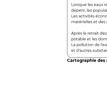
Lorsque les eaux r
dépérir, les popula
Les activités écon
matérielles et des a
Après le retrait d
potable et les do
La pollution de l'
et d'autres substanc
Cartographie des