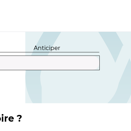
Anticiper
ire ?