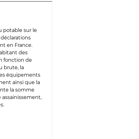
 potable sur le
s déclarations
ent en France.
abitant des
en fonction de
 brute, la
 les équipements
ment ainsi que la
sente la somme
e assainissement,
s.