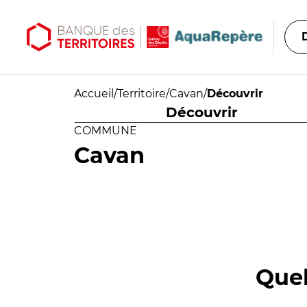
Aller au contenu principal
Aller au menu principal
Accueil
/
Territoire
/
Cavan
/
Découvrir
Découvrir
COMMUNE
Cavan
Quel