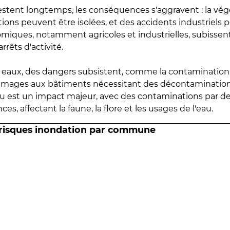
estent longtemps, les conséquences s'aggravent : la vé
tions peuvent être isolées, et des accidents industriels 
omiques, notamment agricoles et industrielles, subissen
rrêts d'activité.
es eaux, des dangers subsistent, comme la contamination
mmages aux bâtiments nécessitant des décontaminations
eau est un impact majeur, avec des contaminations par d
es, affectant la faune, la flore et les usages de l'eau.
 risques inondation par commune