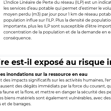
L’Indice Linéaire de Perte du réseau (ILP) est un indica
les services d’eau potable qui permet d’estimer le vo
moyen perdu (m3) par jour pour 1 km de réseau potabl
population influe sur l’ILP. Plus la densité de populatio
importante, plus les ILP sont susceptible d’être import
concentration de la population et de la demande en ea
conséquence.
ire est-il exposé au risque 
s inondations sur la ressource en eau
 des impacts significatifs sur les activités humaines, l'
 causent des dégâts immédiats par la force du courant, q
 faune et la flore, et mettre en danger la sécurité des p
 les biens matériels sont également vulnérables, avec des
 et de barrages.