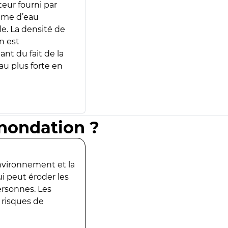
teur fourni par
lume d’eau
e. La densité de
n est
ant du fait de la
u plus forte en
inondation ?
environnement et la
ui peut éroder les
ersonnes. Les
 risques de