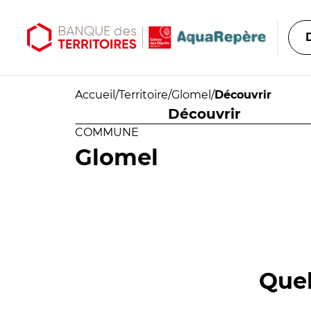
Aller au contenu principal
Aller au menu principal
Accueil
/
Territoire
/
Glomel
/
Découvrir
Découvrir
COMMUNE
Glomel
Quel