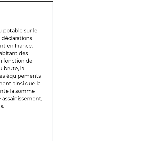
 potable sur le
s déclarations
ent en France.
abitant des
en fonction de
 brute, la
 les équipements
ment ainsi que la
sente la somme
e assainissement,
s.