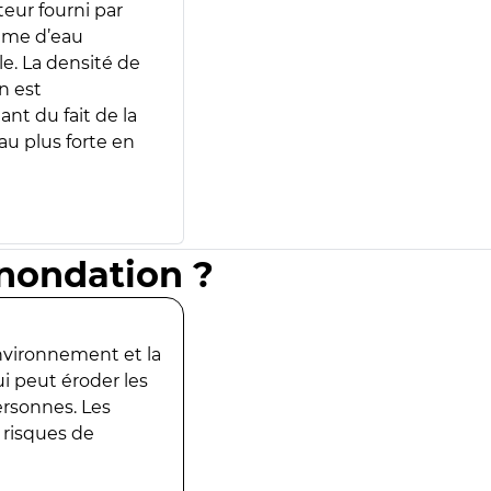
teur fourni par
lume d’eau
e. La densité de
n est
ant du fait de la
u plus forte en
inondation ?
environnement et la
ui peut éroder les
ersonnes. Les
 risques de