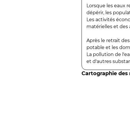
Lorsque les eaux r
dépérir, les popula
Les activités écon
matérielles et des a
Après le retrait d
potable et les do
La pollution de l'
et d'autres substanc
Cartographie des