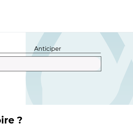
Anticiper
ire ?