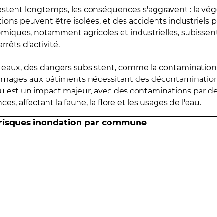
estent longtemps, les conséquences s'aggravent : la vé
tions peuvent être isolées, et des accidents industriels 
omiques, notamment agricoles et industrielles, subissen
rrêts d'activité.
es eaux, des dangers subsistent, comme la contamination
mmages aux bâtiments nécessitant des décontaminations
eau est un impact majeur, avec des contaminations par d
es, affectant la faune, la flore et les usages de l'eau.
 risques inondation par commune