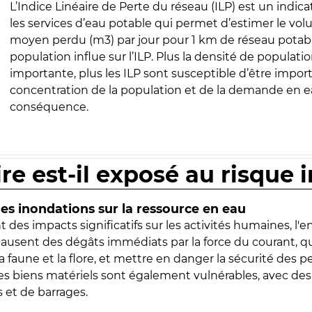
L’Indice Linéaire de Perte du réseau (ILP) est un indica
les services d’eau potable qui permet d’estimer le vo
moyen perdu (m3) par jour pour 1 km de réseau potabl
population influe sur l’ILP. Plus la densité de populatio
importante, plus les ILP sont susceptible d’être import
concentration de la population et de la demande en ea
conséquence.
ire est-il exposé au risque 
s inondations sur la ressource en eau
 des impacts significatifs sur les activités humaines, l'
 causent des dégâts immédiats par la force du courant, q
 faune et la flore, et mettre en danger la sécurité des p
 les biens matériels sont également vulnérables, avec des
 et de barrages.