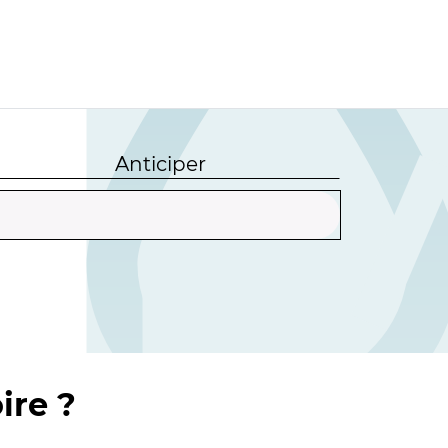
Anticiper
ire ?