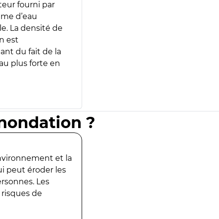
teur fourni par
lume d’eau
e. La densité de
n est
ant du fait de la
u plus forte en
inondation ?
environnement et la
ui peut éroder les
ersonnes. Les
 risques de