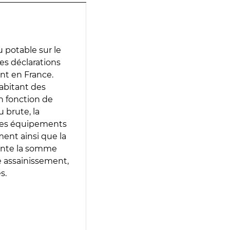
 potable sur le
des déclarations
ent en France.
abitant des
en fonction de
 brute, la
 les équipements
ment ainsi que la
sente la somme
e assainissement,
s.