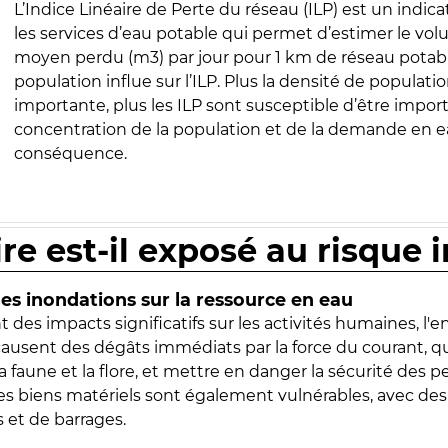
L’Indice Linéaire de Perte du réseau (ILP) est un indica
les services d’eau potable qui permet d’estimer le vo
moyen perdu (m3) par jour pour 1 km de réseau potabl
population influe sur l’ILP. Plus la densité de populatio
importante, plus les ILP sont susceptible d’être import
concentration de la population et de la demande en ea
conséquence.
ire est-il exposé au risque 
s inondations sur la ressource en eau
 des impacts significatifs sur les activités humaines, l'
 causent des dégâts immédiats par la force du courant, q
 faune et la flore, et mettre en danger la sécurité des p
 les biens matériels sont également vulnérables, avec des
 et de barrages.