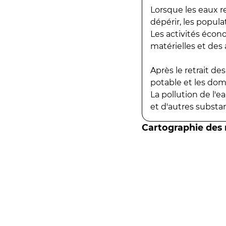
Lorsque les eaux r
dépérir, les popula
Les activités écon
matérielles et des a
Après le retrait d
potable et les do
La pollution de l'
et d'autres substanc
Cartographie des