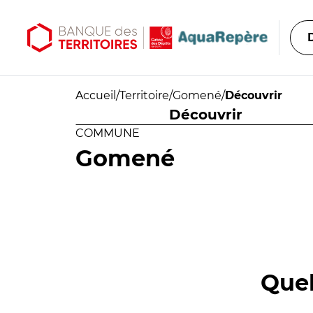
Aller au contenu principal
Aller au menu principal
Accueil
/
Territoire
/
Gomené
/
Découvrir
Découvrir
COMMUNE
Gomené
Quel