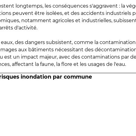
estent longtemps, les conséquences s'aggravent : la vé
tions peuvent être isolées, et des accidents industriels 
omiques, notamment agricoles et industrielles, subissen
rrêts d'activité.
es eaux, des dangers subsistent, comme la contamination
mmages aux bâtiments nécessitant des décontaminations
eau est un impact majeur, avec des contaminations par d
es, affectant la faune, la flore et les usages de l'eau.
 risques inondation par commune