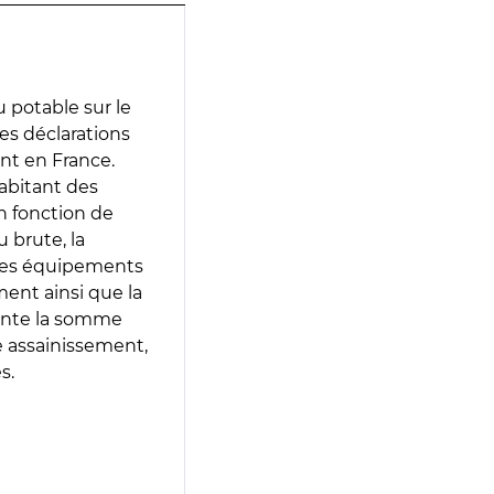
 potable sur le
des déclarations
ent en France.
abitant des
en fonction de
 brute, la
 les équipements
ment ainsi que la
sente la somme
e assainissement,
s.