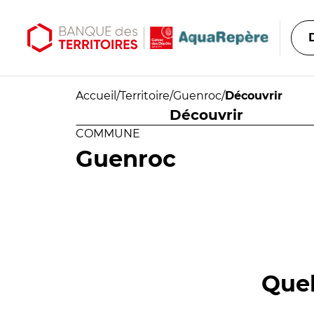
Aller au contenu principal
Aller au menu principal
Accueil
/
Territoire
/
Guenroc
/
Découvrir
Découvrir
COMMUNE
Guenroc
Quel