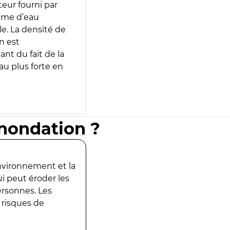
teur fourni par
lume d’eau
e. La densité de
n est
ant du fait de la
u plus forte en
inondation ?
environnement et la
ui peut éroder les
ersonnes. Les
 risques de