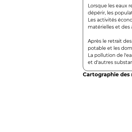
Lorsque les eaux r
dépérir, les popula
Les activités écon
matérielles et des a
Après le retrait d
potable et les do
La pollution de l'
et d'autres substanc
Cartographie des