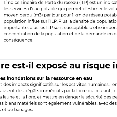
L’Indice Linéaire de Perte du réseau (ILP) est un indica
les services d’eau potable qui permet d’estimer le vo
moyen perdu (m3) par jour pour 1 km de réseau potabl
population influe sur l’ILP. Plus la densité de populatio
importante, plus les ILP sont susceptible d’être import
concentration de la population et de la demande en ea
conséquence.
ire est-il exposé au risque 
s inondations sur la ressource en eau
 des impacts significatifs sur les activités humaines, l'
 causent des dégâts immédiats par la force du courant, q
 faune et la flore, et mettre en danger la sécurité des p
 les biens matériels sont également vulnérables, avec des
 et de barrages.