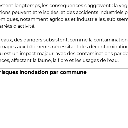
estent longtemps, les conséquences s'aggravent : la vé
tions peuvent être isolées, et des accidents industriels 
omiques, notamment agricoles et industrielles, subissen
rrêts d'activité.
es eaux, des dangers subsistent, comme la contamination
mmages aux bâtiments nécessitant des décontaminations
eau est un impact majeur, avec des contaminations par d
es, affectant la faune, la flore et les usages de l'eau.
 risques inondation par commune