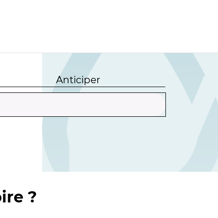
Anticiper
ire ?