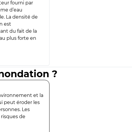
teur fourni par
lume d’eau
e. La densité de
n est
ant du fait de la
u plus forte en
inondation ?
environnement et la
ui peut éroder les
ersonnes. Les
 risques de