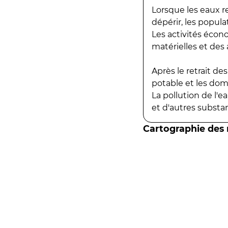
Lorsque les eaux r
dépérir, les popula
Les activités écon
matérielles et des a
Après le retrait d
potable et les do
La pollution de l'
et d'autres substanc
Cartographie des