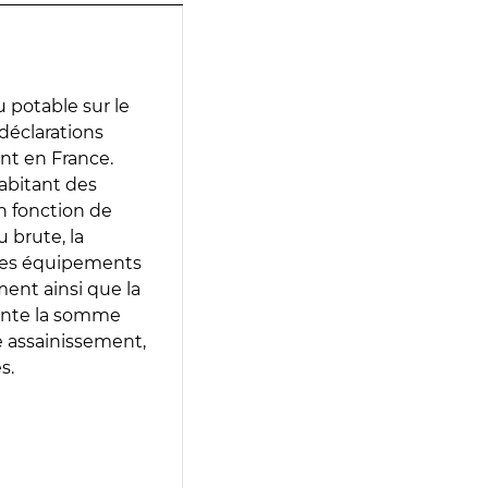
 potable sur le
 déclarations
ent en France.
abitant des
en fonction de
 brute, la
 les équipements
ment ainsi que la
sente la somme
e assainissement,
s.