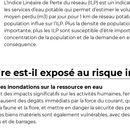
L’Indice Linéaire de Perte du réseau (ILP) est un indica
les services d’eau potable qui permet d’estimer le vo
moyen perdu (m3) par jour pour 1 km de réseau potabl
population influe sur l’ILP. Plus la densité de populatio
importante, plus les ILP sont susceptible d’être import
concentration de la population et de la demande en ea
conséquence.
ire est-il exposé au risque 
s inondations sur la ressource en eau
 des impacts significatifs sur les activités humaines, l'
 causent des dégâts immédiats par la force du courant, q
 faune et la flore, et mettre en danger la sécurité des p
 les biens matériels sont également vulnérables, avec des
 et de barrages.