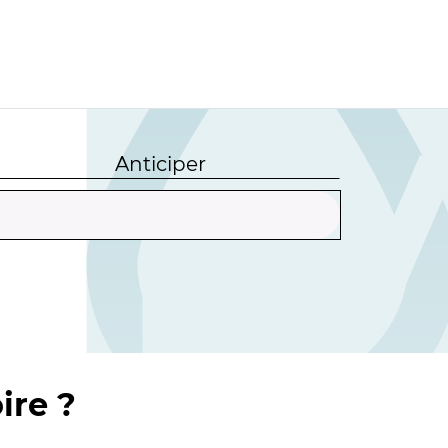
Anticiper
ire ?