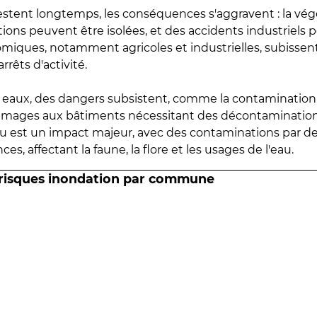
estent longtemps, les conséquences s'aggravent : la vé
tions peuvent être isolées, et des accidents industriels 
omiques, notamment agricoles et industrielles, subissen
rrêts d'activité.
es eaux, des dangers subsistent, comme la contamination
mmages aux bâtiments nécessitant des décontaminations
eau est un impact majeur, avec des contaminations par d
es, affectant la faune, la flore et les usages de l'eau.
 risques inondation par commune