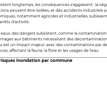
estent longtemps, les conséquences s'aggravent : la vé
tions peuvent être isolées, et des accidents industriels 
omiques, notamment agricoles et industrielles, subissen
rrêts d'activité.
es eaux, des dangers subsistent, comme la contamination
mmages aux bâtiments nécessitant des décontaminations
eau est un impact majeur, avec des contaminations par d
es, affectant la faune, la flore et les usages de l'eau.
 risques inondation par commune