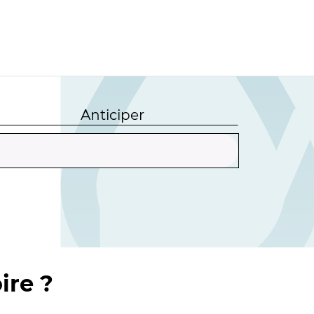
Anticiper
ire ?