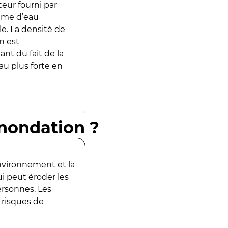
teur fourni par
lume d’eau
e. La densité de
n est
ant du fait de la
u plus forte en
inondation ?
environnement et la
ui peut éroder les
ersonnes. Les
 risques de