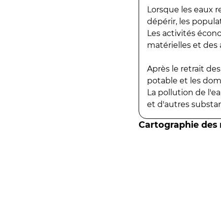
Lorsque les eaux r
dépérir, les popula
Les activités écon
matérielles et des a
Après le retrait d
potable et les do
La pollution de l'
et d'autres substanc
Cartographie des