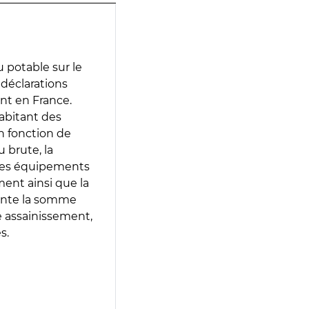
 potable sur le
s déclarations
ent en France.
abitant des
en fonction de
 brute, la
 les équipements
ment ainsi que la
sente la somme
e assainissement,
s.