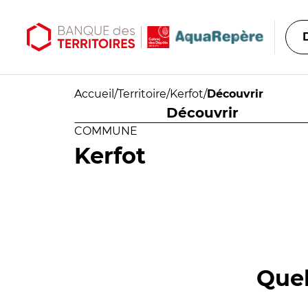
Aller au contenu principal
Aller au menu principal
Accueil
/
Territoire
/
Kerfot
/
Découvrir
Découvrir
COMMUNE
Kerfot
Quel