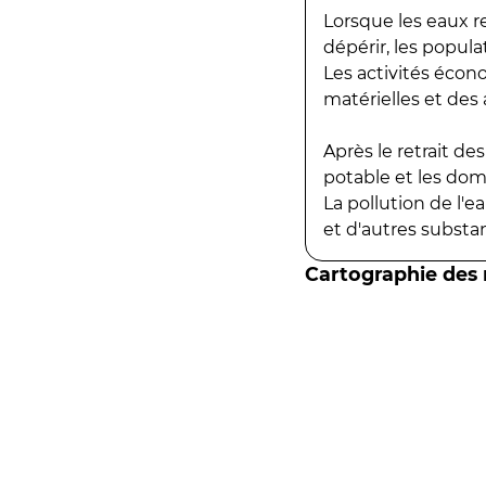
Lorsque les eaux r
dépérir, les popula
Les activités écon
matérielles et des a
Après le retrait d
potable et les do
La pollution de l'
et d'autres substanc
Cartographie des