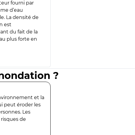
teur fourni par
lume d’eau
e. La densité de
n est
ant du fait de la
u plus forte en
inondation ?
environnement et la
ui peut éroder les
ersonnes. Les
 risques de