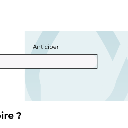
Anticiper
ire ?