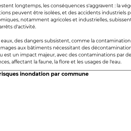
estent longtemps, les conséquences s'aggravent : la vé
tions peuvent être isolées, et des accidents industriels 
omiques, notamment agricoles et industrielles, subissen
rrêts d'activité.
es eaux, des dangers subsistent, comme la contamination
mmages aux bâtiments nécessitant des décontaminations
eau est un impact majeur, avec des contaminations par d
es, affectant la faune, la flore et les usages de l'eau.
 risques inondation par commune