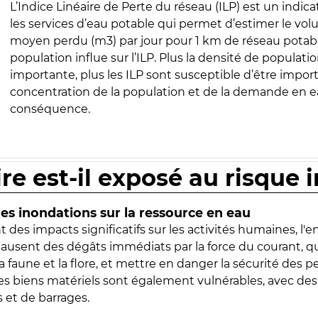
L’Indice Linéaire de Perte du réseau (ILP) est un indica
les services d’eau potable qui permet d’estimer le vo
moyen perdu (m3) par jour pour 1 km de réseau potabl
population influe sur l’ILP. Plus la densité de populatio
importante, plus les ILP sont susceptible d’être import
concentration de la population et de la demande en ea
conséquence.
ire est-il exposé au risque 
s inondations sur la ressource en eau
 des impacts significatifs sur les activités humaines, l'
 causent des dégâts immédiats par la force du courant, q
 faune et la flore, et mettre en danger la sécurité des p
 les biens matériels sont également vulnérables, avec des
 et de barrages.