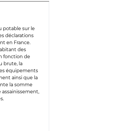
 potable sur le
des déclarations
ent en France.
abitant des
en fonction de
 brute, la
 les équipements
ment ainsi que la
sente la somme
e assainissement,
s.