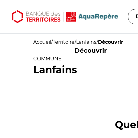
Aller au contenu principal
Aller au menu principal
Accueil
/
Territoire
/
Lanfains
/
Découvrir
Découvrir
COMMUNE
Lanfains
Quel