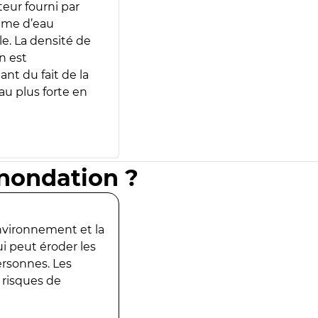
teur fourni par
lume d’eau
e. La densité de
n est
ant du fait de la
u plus forte en
inondation ?
environnement et la
ui peut éroder les
ersonnes. Les
 risques de