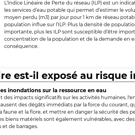
L’Indice Linéaire de Perte du réseau (ILP) est un indica
les services d’eau potable qui permet d’estimer le vo
moyen perdu (m3) par jour pour 1 km de réseau potabl
population influe sur l’ILP. Plus la densité de populatio
importante, plus les ILP sont susceptible d’être import
concentration de la population et de la demande en ea
conséquence.
ire est-il exposé au risque 
s inondations sur la ressource en eau
 des impacts significatifs sur les activités humaines, l'
 causent des dégâts immédiats par la force du courant, q
 faune et la flore, et mettre en danger la sécurité des p
 les biens matériels sont également vulnérables, avec des
 et de barrages.