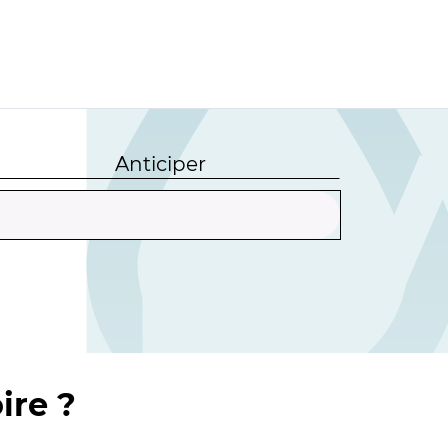
Anticiper
ire ?