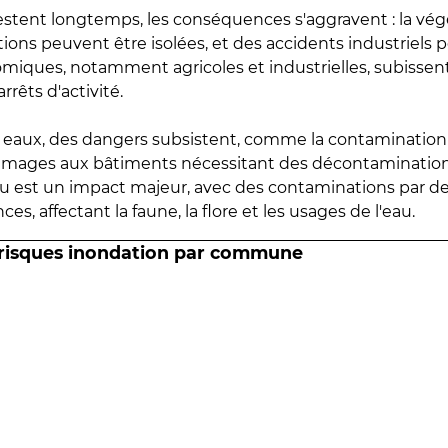
estent longtemps, les conséquences s'aggravent : la vé
tions peuvent être isolées, et des accidents industriels 
omiques, notamment agricoles et industrielles, subissen
rrêts d'activité.
es eaux, des dangers subsistent, comme la contamination
mmages aux bâtiments nécessitant des décontaminations
eau est un impact majeur, avec des contaminations par d
es, affectant la faune, la flore et les usages de l'eau.
 risques inondation par commune