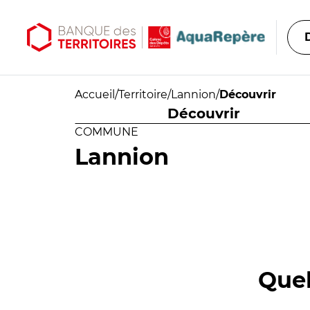
Aller au contenu principal
Aller au menu principal
Accueil
/
Territoire
/
Lannion
/
Découvrir
Découvrir
COMMUNE
Lannion
Quel