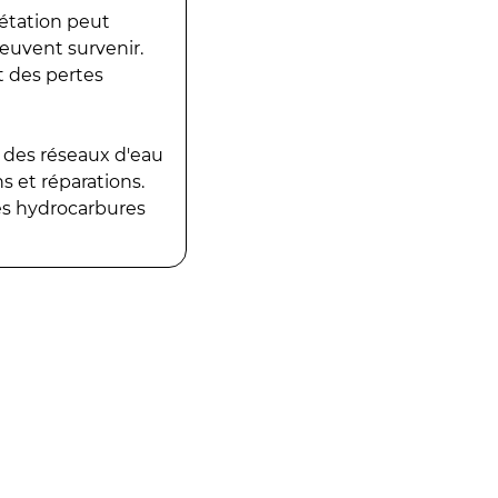
gétation peut
peuvent survenir.
t des pertes
 des réseaux d'eau
 et réparations.
es hydrocarbures