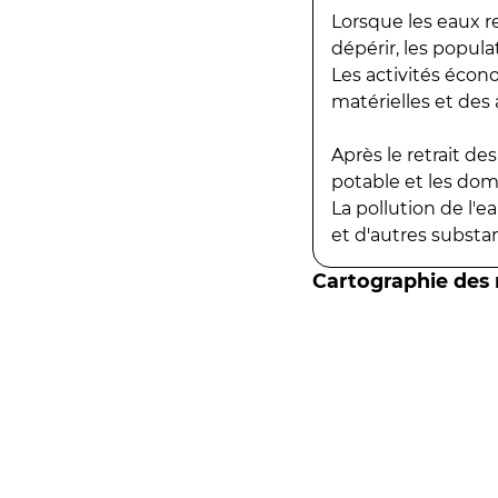
Lorsque les eaux r
dépérir, les popula
Les activités écon
matérielles et des a
Après le retrait d
potable et les do
La pollution de l'
et d'autres substanc
Cartographie des