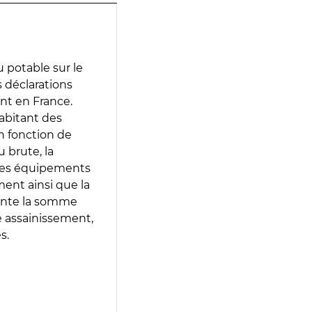
 potable sur le
es déclarations
ent en France.
abitant des
en fonction de
 brute, la
 les équipements
ment ainsi que la
sente la somme
e assainissement,
s.