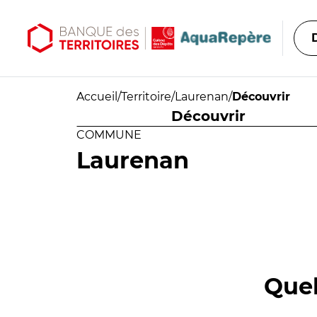
Aller au contenu principal
Aller au menu principal
Accueil
/
Territoire
/
Laurenan
/
Découvrir
Découvrir
COMMUNE
Laurenan
Quel