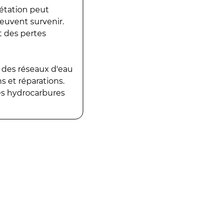
gétation peut
peuvent survenir.
t des pertes
 des réseaux d'eau
 et réparations.
es hydrocarbures