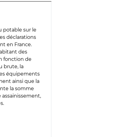
 potable sur le
des déclarations
ent en France.
abitant des
en fonction de
 brute, la
 les équipements
ment ainsi que la
sente la somme
e assainissement,
s.