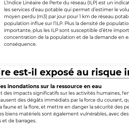
L’Indice Linéaire de Perte du réseau (ILP) est un indica
les services d’eau potable qui permet d’estimer le vo
moyen perdu (m3) par jour pour 1 km de réseau potabl
population influe sur l’ILP. Plus la densité de populatio
importante, plus les ILP sont susceptible d’être import
concentration de la population et de la demande en ea
conséquence.
ire est-il exposé au risque 
s inondations sur la ressource en eau
 des impacts significatifs sur les activités humaines, l'
 causent des dégâts immédiats par la force du courant, q
 faune et la flore, et mettre en danger la sécurité des p
 les biens matériels sont également vulnérables, avec des
 et de barrages.