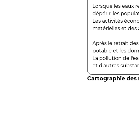
Lorsque les eaux r
dépérir, les popula
Les activités écon
matérielles et des a
Après le retrait d
potable et les do
La pollution de l'
et d'autres substanc
Cartographie des