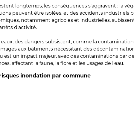
estent longtemps, les conséquences s'aggravent : la vé
tions peuvent être isolées, et des accidents industriels 
omiques, notamment agricoles et industrielles, subissen
rrêts d'activité.
es eaux, des dangers subsistent, comme la contamination
mmages aux bâtiments nécessitant des décontaminations
eau est un impact majeur, avec des contaminations par d
es, affectant la faune, la flore et les usages de l'eau.
 risques inondation par commune