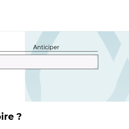
Anticiper
ire ?