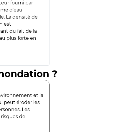
teur fourni par
lume d’eau
e. La densité de
n est
ant du fait de la
u plus forte en
inondation ?
environnement et la
ui peut éroder les
ersonnes. Les
 risques de