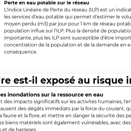
Perte en eau potable sur le réseau
L’Indice Linéaire de Perte du réseau (ILP) est un indica
les services d’eau potable qui permet d’estimer le vo
moyen perdu (m3) par jour pour 1 km de réseau potabl
population influe sur l’ILP. Plus la densité de populatio
importante, plus les ILP sont susceptible d’être import
concentration de la population et de la demande en ea
conséquence.
ire est-il exposé au risque 
s inondations sur la ressource en eau
 des impacts significatifs sur les activités humaines, l'
 causent des dégâts immédiats par la force du courant, q
 faune et la flore, et mettre en danger la sécurité des p
 les biens matériels sont également vulnérables, avec des
 et de barrages.