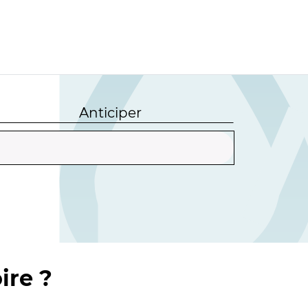
Anticiper
ire ?