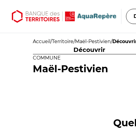
Aller au contenu principal
Aller au menu principal
Accueil
/
Territoire
/
Maël-Pestivien
/
Découvri
Découvrir
COMMUNE
Maël-Pestivien
Quel