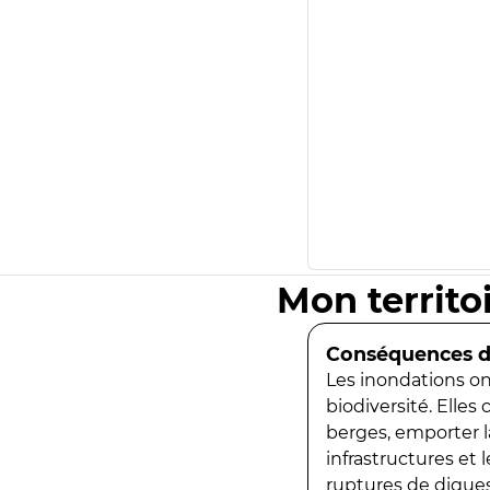
Mon territo
Conséquences de
Les inondations ont
biodiversité. Elles
berges, emporter la
infrastructures et
ruptures de digues