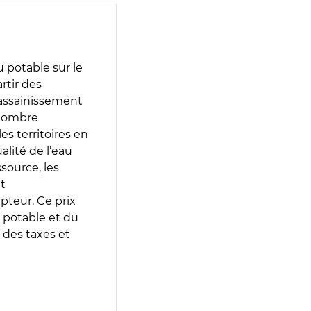
 potable sur le
artir des
d’assainissement
 nombre
es territoires en
lité de l’eau
source, les
t
epteur. Ce prix
 potable et du
 des taxes et