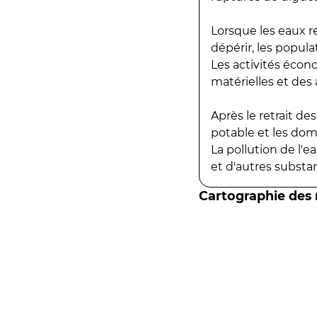
Lorsque les eaux r
dépérir, les popula
Les activités écon
matérielles et des a
Après le retrait d
potable et les do
La pollution de l'
et d'autres substanc
Cartographie des