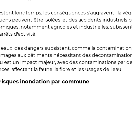
estent longtemps, les conséquences s'aggravent : la vé
tions peuvent être isolées, et des accidents industriels 
omiques, notamment agricoles et industrielles, subissen
rrêts d'activité.
es eaux, des dangers subsistent, comme la contamination
mmages aux bâtiments nécessitant des décontaminations
eau est un impact majeur, avec des contaminations par d
es, affectant la faune, la flore et les usages de l'eau.
 risques inondation par commune