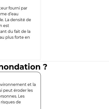
teur fourni par
lume d’eau
e. La densité de
n est
ant du fait de la
u plus forte en
inondation ?
environnement et la
ui peut éroder les
ersonnes. Les
 risques de