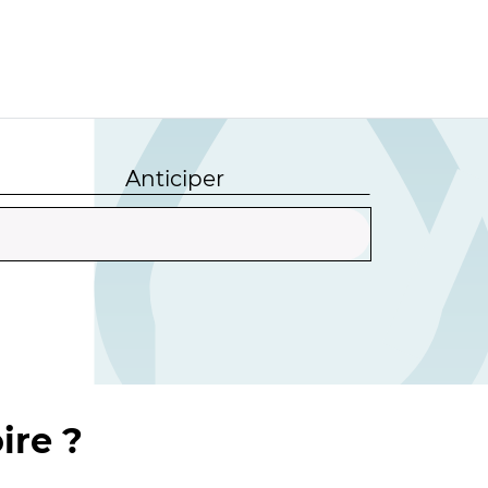
Anticiper
ire ?