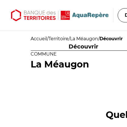
Aller au contenu principal
Aller au menu principal
Accueil
/
Territoire
/
La Méaugon
/
Découvrir
Découvrir
COMMUNE
La Méaugon
Quel