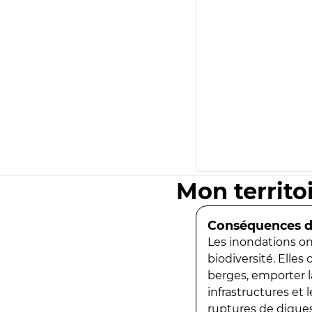
Mon territo
Conséquences de
Les inondations ont
biodiversité. Elles
berges, emporter la
infrastructures et
ruptures de digues