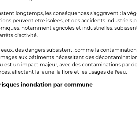
estent longtemps, les conséquences s'aggravent : la vé
tions peuvent être isolées, et des accidents industriels 
omiques, notamment agricoles et industrielles, subissen
rrêts d'activité.
es eaux, des dangers subsistent, comme la contamination
mmages aux bâtiments nécessitant des décontaminations
eau est un impact majeur, avec des contaminations par d
es, affectant la faune, la flore et les usages de l'eau.
 risques inondation par commune