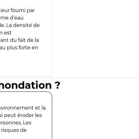
teur fourni par
lume d’eau
e. La densité de
n est
ant du fait de la
u plus forte en
inondation ?
environnement et la
ui peut éroder les
ersonnes. Les
 risques de