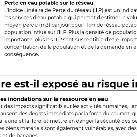
Perte en eau potable sur le réseau
L’Indice Linéaire de Perte du réseau (ILP) est un indica
les services d’eau potable qui permet d’estimer le vo
moyen perdu (m3) par jour pour 1 km de réseau potabl
population influe sur l’ILP. Plus la densité de populatio
importante, plus les ILP sont susceptible d’être import
concentration de la population et de la demande en ea
conséquence.
ire est-il exposé au risque 
s inondations sur la ressource en eau
 des impacts significatifs sur les activités humaines, l'
 causent des dégâts immédiats par la force du courant, q
 faune et la flore, et mettre en danger la sécurité des p
 les biens matériels sont également vulnérables, avec des
 et de barrages.