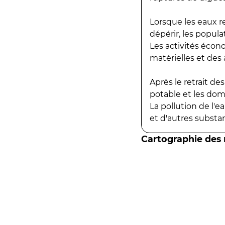
Lorsque les eaux r
dépérir, les popula
Les activités écon
matérielles et des a
Après le retrait d
potable et les do
La pollution de l'
et d'autres substanc
Cartographie des