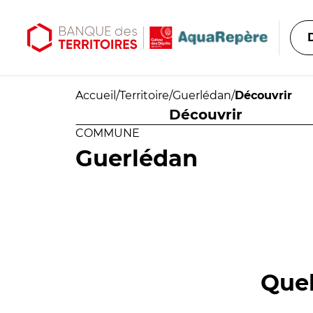
Aller au contenu principal
Aller au menu principal
Accueil
/
Territoire
/
Guerlédan
/
Découvrir
Découvrir
COMMUNE
Guerlédan
Quel