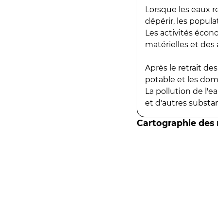
Lorsque les eaux r
dépérir, les popula
Les activités écon
matérielles et des a
Après le retrait d
potable et les do
La pollution de l'
et d'autres substanc
Cartographie des