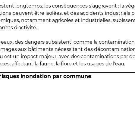
estent longtemps, les conséquences s'aggravent : la vé
tions peuvent être isolées, et des accidents industriels 
omiques, notamment agricoles et industrielles, subissen
rrêts d'activité.
es eaux, des dangers subsistent, comme la contamination
mmages aux bâtiments nécessitant des décontaminations
eau est un impact majeur, avec des contaminations par d
es, affectant la faune, la flore et les usages de l'eau.
 risques inondation par commune