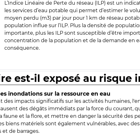
L’Indice Linéaire de Perte du réseau (ILP) est un indica
les services d’eau potable qui permet d’estimer le vo
moyen perdu (m3) par jour pour 1 km de réseau potabl
population influe sur l’ILP. Plus la densité de populatio
importante, plus les ILP sont susceptible d’être import
concentration de la population et de la demande en ea
conséquence.
ire est-il exposé au risque 
s inondations sur la ressource en eau
 des impacts significatifs sur les activités humaines, l'
 causent des dégâts immédiats par la force du courant, q
 faune et la flore, et mettre en danger la sécurité des p
 les biens matériels sont également vulnérables, avec des
 et de barrages.