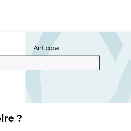
Anticiper
ire ?