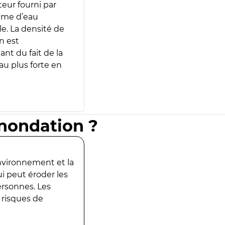
teur fourni par
lume d’eau
e. La densité de
n est
ant du fait de la
u plus forte en
inondation ?
environnement et la
ui peut éroder les
ersonnes. Les
 risques de