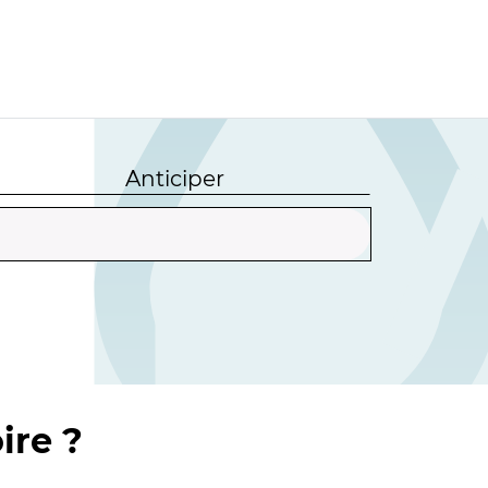
Anticiper
ire ?