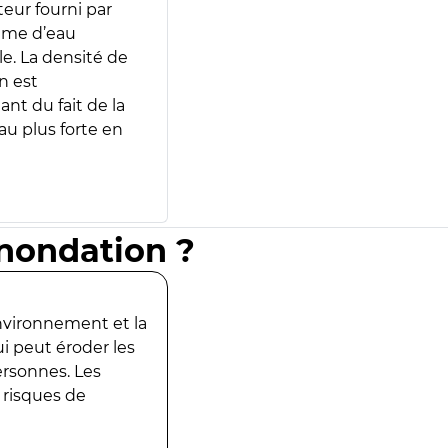
teur fourni par
lume d’eau
e. La densité de
n est
ant du fait de la
u plus forte en
inondation ?
environnement et la
ui peut éroder les
ersonnes. Les
 risques de