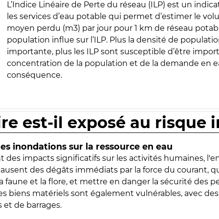
L’Indice Linéaire de Perte du réseau (ILP) est un indica
les services d’eau potable qui permet d’estimer le vo
moyen perdu (m3) par jour pour 1 km de réseau potabl
population influe sur l’ILP. Plus la densité de populatio
importante, plus les ILP sont susceptible d’être import
concentration de la population et de la demande en ea
conséquence.
ire est-il exposé au risque 
s inondations sur la ressource en eau
 des impacts significatifs sur les activités humaines, l'
 causent des dégâts immédiats par la force du courant, q
 faune et la flore, et mettre en danger la sécurité des p
 les biens matériels sont également vulnérables, avec des
 et de barrages.