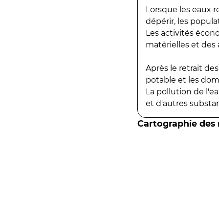
Lorsque les eaux r
dépérir, les popula
Les activités écon
matérielles et des a
Après le retrait d
potable et les do
La pollution de l'
et d'autres substanc
Cartographie des