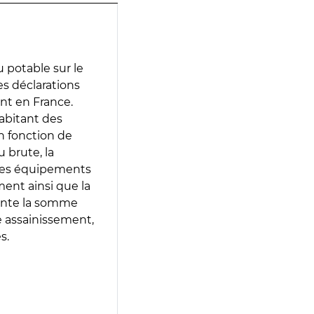
 potable sur le
des déclarations
ent en France.
abitant des
en fonction de
 brute, la
 les équipements
ment ainsi que la
sente la somme
e assainissement,
s.