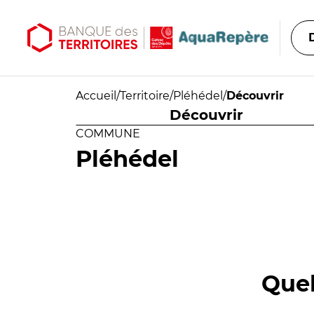
Aller au contenu principal
Aller au menu principal
Accueil
/
Territoire
/
Pléhédel
/
Découvrir
Découvrir
COMMUNE
Pléhédel
Quel