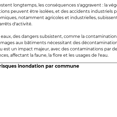
estent longtemps, les conséquences s'aggravent : la vé
tions peuvent être isolées, et des accidents industriels 
omiques, notamment agricoles et industrielles, subissen
rrêts d'activité.
es eaux, des dangers subsistent, comme la contamination
mmages aux bâtiments nécessitant des décontaminations
eau est un impact majeur, avec des contaminations par d
es, affectant la faune, la flore et les usages de l'eau.
 risques inondation par commune