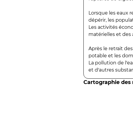
Lorsque les eaux r
dépérir, les popula
Les activités écon
matérielles et des a
Après le retrait d
potable et les do
La pollution de l'
et d'autres substanc
Cartographie des