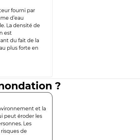
teur fourni par
lume d’eau
e. La densité de
n est
ant du fait de la
u plus forte en
inondation ?
environnement et la
ui peut éroder les
ersonnes. Les
 risques de