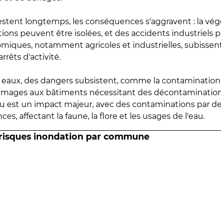
estent longtemps, les conséquences s'aggravent : la vé
tions peuvent être isolées, et des accidents industriels 
omiques, notamment agricoles et industrielles, subissen
rrêts d'activité.
es eaux, des dangers subsistent, comme la contamination
mmages aux bâtiments nécessitant des décontaminations
eau est un impact majeur, avec des contaminations par d
es, affectant la faune, la flore et les usages de l'eau.
 risques inondation par commune