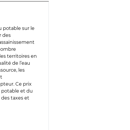
 potable sur le
r des
d’assainissement
 nombre
es territoires en
lité de l’eau
source, les
t
epteur. Ce prix
 potable et du
 des taxes et