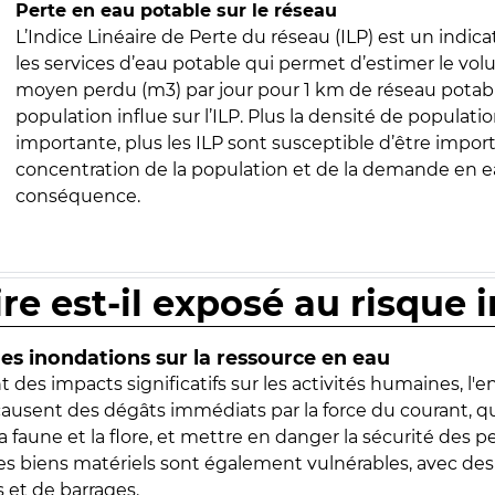
Perte en eau potable sur le réseau
L’Indice Linéaire de Perte du réseau (ILP) est un indica
les services d’eau potable qui permet d’estimer le vo
moyen perdu (m3) par jour pour 1 km de réseau potabl
population influe sur l’ILP. Plus la densité de populatio
importante, plus les ILP sont susceptible d’être import
concentration de la population et de la demande en ea
conséquence.
ire est-il exposé au risque 
s inondations sur la ressource en eau
 des impacts significatifs sur les activités humaines, l'
 causent des dégâts immédiats par la force du courant, q
 faune et la flore, et mettre en danger la sécurité des p
 les biens matériels sont également vulnérables, avec des
 et de barrages.