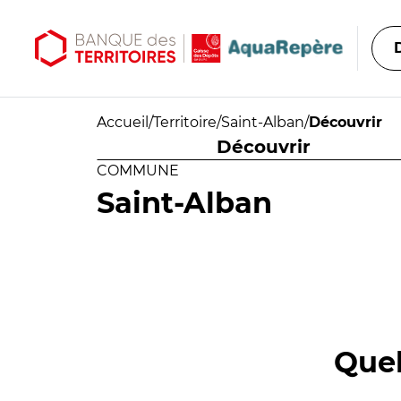
Aller au contenu principal
Aller au menu principal
Accueil
/
Territoire
/
Saint-Alban
/
Découvrir
Découvrir
COMMUNE
Saint-Alban
Quel