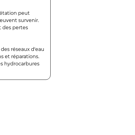
gétation peut
peuvent survenir.
t des pertes
 des réseaux d'eau
 et réparations.
es hydrocarbures