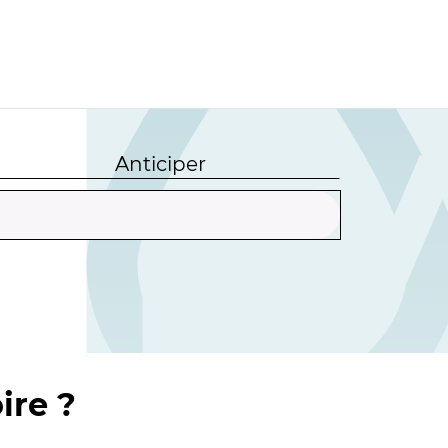
Anticiper
ire ?