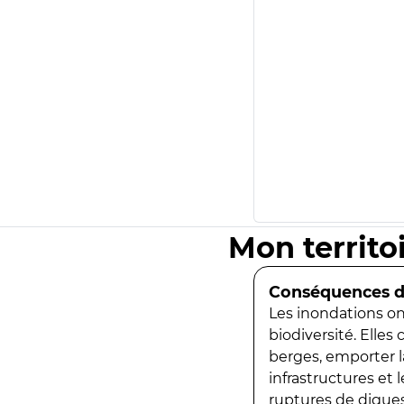
Mon territo
Conséquences de
Les inondations ont
biodiversité. Elles
berges, emporter la
infrastructures et
ruptures de digues