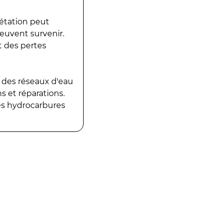
gétation peut
peuvent survenir.
t des pertes
 des réseaux d'eau
 et réparations.
es hydrocarbures