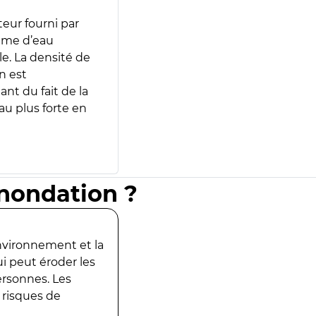
teur fourni par
lume d’eau
e. La densité de
n est
ant du fait de la
u plus forte en
inondation ?
environnement et la
ui peut éroder les
ersonnes. Les
 risques de