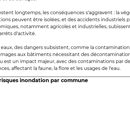
estent longtemps, les conséquences s'aggravent : la vé
tions peuvent être isolées, et des accidents industriels 
omiques, notamment agricoles et industrielles, subissen
rrêts d'activité.
es eaux, des dangers subsistent, comme la contamination
mmages aux bâtiments nécessitant des décontaminations
eau est un impact majeur, avec des contaminations par d
es, affectant la faune, la flore et les usages de l'eau.
 risques inondation par commune