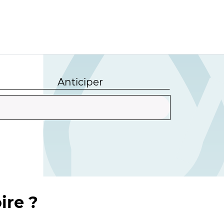
Anticiper
ire ?