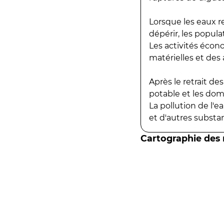
Lorsque les eaux r
dépérir, les popula
Les activités écon
matérielles et des a
Après le retrait d
potable et les do
La pollution de l'
et d'autres substanc
Cartographie des