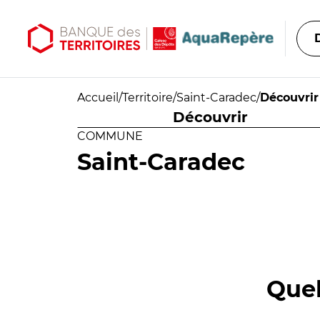
Aller au contenu principal
Aller au menu principal
Accueil
/
Territoire
/
Saint-Caradec
/
Découvrir
Découvrir
COMMUNE
Saint-Caradec
Quel