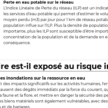
Perte en eau potable sur le réseau
L’Indice Linéaire de Perte du réseau (ILP) est un indica
les services d’eau potable qui permet d’estimer le vo
moyen perdu (m3) par jour pour 1 km de réseau potabl
population influe sur l’ILP. Plus la densité de populatio
importante, plus les ILP sont susceptible d’être import
concentration de la population et de la demande en ea
conséquence.
ire est-il exposé au risque 
s inondations sur la ressource en eau
 des impacts significatifs sur les activités humaines, l'
 causent des dégâts immédiats par la force du courant, q
 faune et la flore, et mettre en danger la sécurité des p
 les biens matériels sont également vulnérables, avec des
 et de barrages.