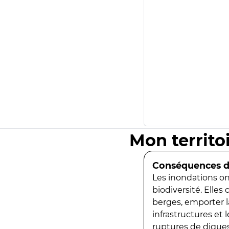
Mon territo
Conséquences de
Les inondations ont
biodiversité. Elles
berges, emporter la
infrastructures et
ruptures de digues