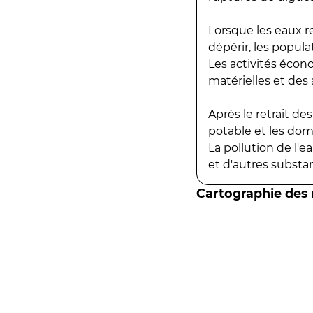
Lorsque les eaux r
dépérir, les popula
Les activités écon
matérielles et des a
Après le retrait d
potable et les do
La pollution de l'
et d'autres substanc
Cartographie des