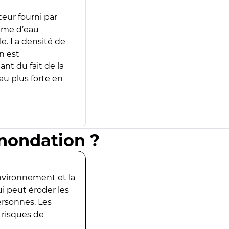
teur fourni par
lume d’eau
e. La densité de
n est
ant du fait de la
u plus forte en
inondation ?
environnement et la
ui peut éroder les
ersonnes. Les
 risques de