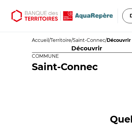
Aller au contenu principal
Aller au menu principal
Accueil
/
Territoire
/
Saint-Connec
/
Découvrir
Découvrir
COMMUNE
Saint-Connec
Quel