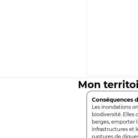
Mon territo
Conséquences de
Les inondations ont
biodiversité. Elles
berges, emporter la
infrastructures et
ruptures de digues