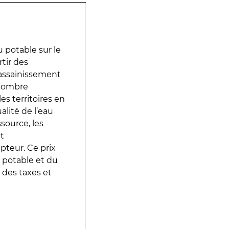
 potable sur le
rtir des
d’assainissement
 nombre
es territoires en
lité de l’eau
source, les
t
epteur. Ce prix
 potable et du
 des taxes et