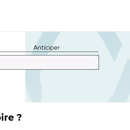
Anticiper
ire ?