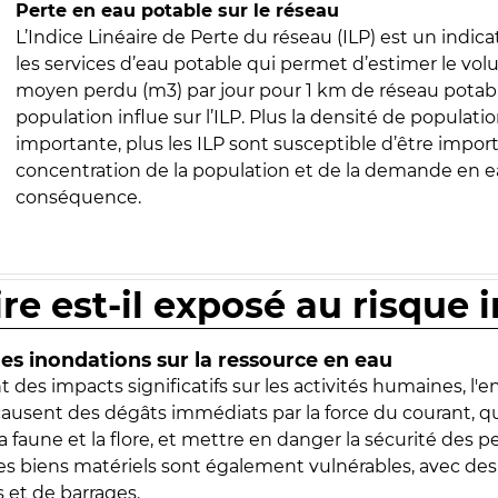
Perte en eau potable sur le réseau
L’Indice Linéaire de Perte du réseau (ILP) est un indica
les services d’eau potable qui permet d’estimer le vo
moyen perdu (m3) par jour pour 1 km de réseau potabl
population influe sur l’ILP. Plus la densité de populatio
importante, plus les ILP sont susceptible d’être import
concentration de la population et de la demande en ea
conséquence.
ire est-il exposé au risque 
s inondations sur la ressource en eau
 des impacts significatifs sur les activités humaines, l'
 causent des dégâts immédiats par la force du courant, q
 faune et la flore, et mettre en danger la sécurité des p
 les biens matériels sont également vulnérables, avec des
 et de barrages.