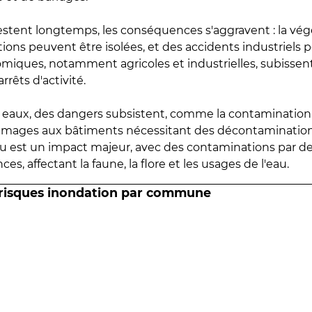
estent longtemps, les conséquences s'aggravent : la vé
tions peuvent être isolées, et des accidents industriels 
omiques, notamment agricoles et industrielles, subissen
rrêts d'activité.
es eaux, des dangers subsistent, comme la contamination
mmages aux bâtiments nécessitant des décontaminations
eau est un impact majeur, avec des contaminations par d
es, affectant la faune, la flore et les usages de l'eau.
 risques inondation par commune