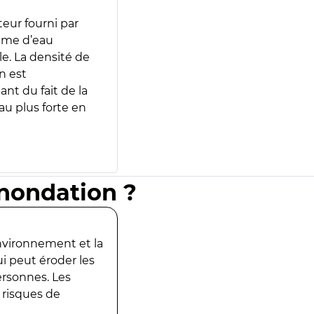
teur fourni par
lume d’eau
e. La densité de
n est
ant du fait de la
u plus forte en
inondation ?
environnement et la
ui peut éroder les
ersonnes. Les
 risques de