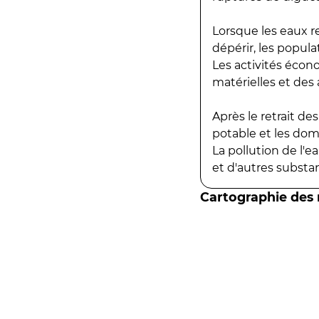
Lorsque les eaux r
dépérir, les popula
Les activités écon
matérielles et des a
Après le retrait d
potable et les do
La pollution de l'
et d'autres substanc
Cartographie des