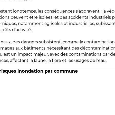
estent longtemps, les conséquences s'aggravent : la vé
tions peuvent être isolées, et des accidents industriels 
omiques, notamment agricoles et industrielles, subissen
rrêts d'activité.
es eaux, des dangers subsistent, comme la contamination
mmages aux bâtiments nécessitant des décontaminations
eau est un impact majeur, avec des contaminations par d
es, affectant la faune, la flore et les usages de l'eau.
 risques inondation par commune