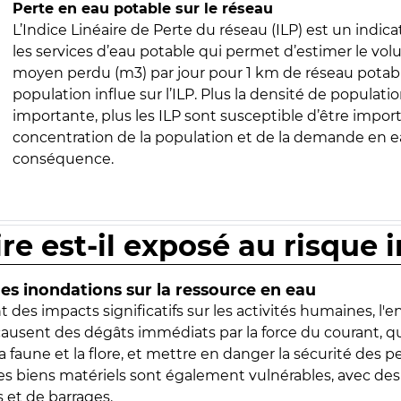
Perte en eau potable sur le réseau
L’Indice Linéaire de Perte du réseau (ILP) est un indica
les services d’eau potable qui permet d’estimer le vo
moyen perdu (m3) par jour pour 1 km de réseau potabl
population influe sur l’ILP. Plus la densité de populatio
importante, plus les ILP sont susceptible d’être import
concentration de la population et de la demande en ea
conséquence.
ire est-il exposé au risque 
s inondations sur la ressource en eau
 des impacts significatifs sur les activités humaines, l'
 causent des dégâts immédiats par la force du courant, q
 faune et la flore, et mettre en danger la sécurité des p
 les biens matériels sont également vulnérables, avec des
 et de barrages.