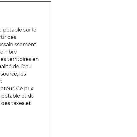
 potable sur le
rtir des
d’assainissement
 nombre
es territoires en
lité de l’eau
source, les
t
epteur. Ce prix
 potable et du
 des taxes et