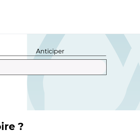
Anticiper
ire ?