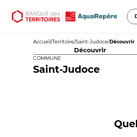
Aller au contenu principal
Aller au menu principal
Accueil
/
Territoire
/
Saint-Judoce
/
Découvrir
Découvrir
COMMUNE
Saint-Judoce
Quel