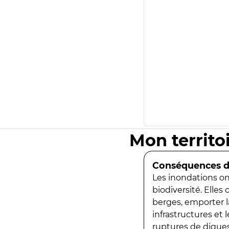
Mon territo
Conséquences de
Les inondations ont
biodiversité. Elles
berges, emporter la
infrastructures et
ruptures de digues