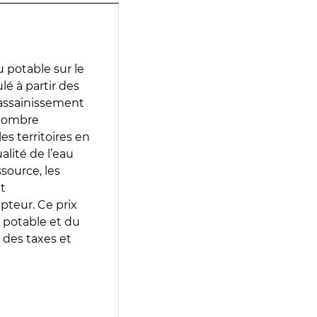
 potable sur le
ulé à partir des
d’assainissement
 nombre
es territoires en
lité de l’eau
source, les
t
epteur. Ce prix
 potable et du
 des taxes et