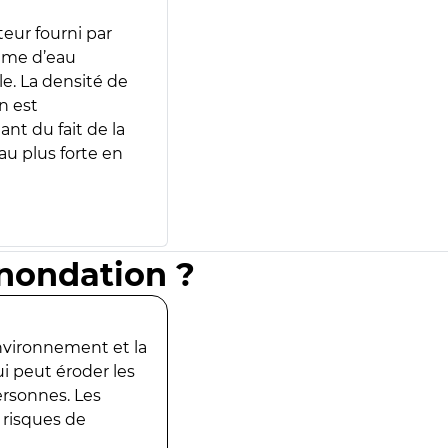
teur fourni par
lume d’eau
e. La densité de
n est
ant du fait de la
u plus forte en
inondation ?
environnement et la
ui peut éroder les
ersonnes. Les
 risques de