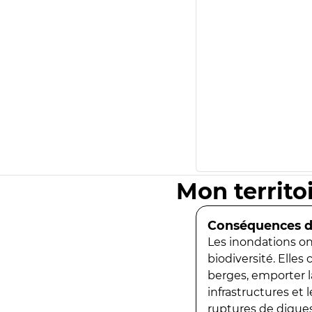
Mon territo
Conséquences de
Les inondations ont
biodiversité. Elles
berges, emporter la
infrastructures et
ruptures de digues