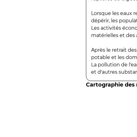
Lorsque les eaux r
dépérir, les popula
Les activités écon
matérielles et des a
Après le retrait d
potable et les do
La pollution de l'
et d'autres substanc
Cartographie des