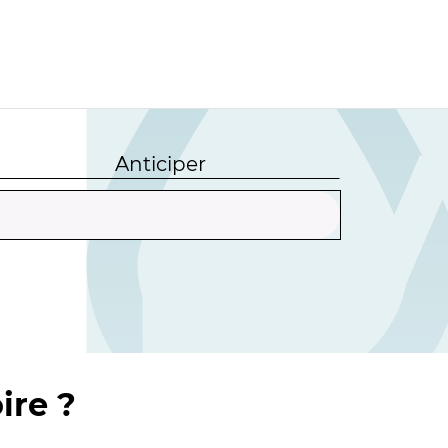
Anticiper
ire ?