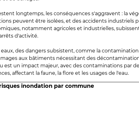
estent longtemps, les conséquences s'aggravent : la vé
tions peuvent être isolées, et des accidents industriels 
omiques, notamment agricoles et industrielles, subissen
rrêts d'activité.
es eaux, des dangers subsistent, comme la contamination
mmages aux bâtiments nécessitant des décontaminations
eau est un impact majeur, avec des contaminations par d
es, affectant la faune, la flore et les usages de l'eau.
 risques inondation par commune