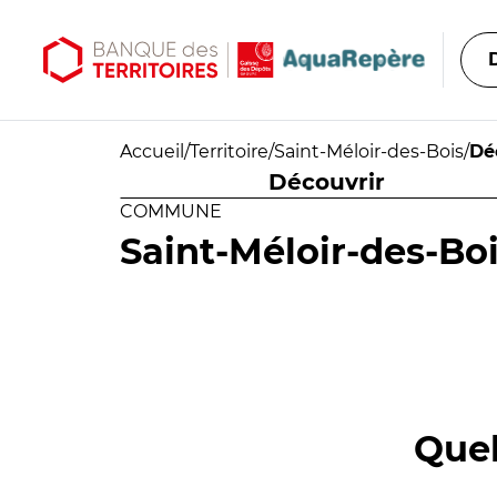
Aller au contenu principal
Aller au menu principal
Accueil
/
Territoire
/
Saint-Méloir-des-Bois
/
Dé
Découvrir
COMMUNE
Saint-Méloir-des-Bo
Quel