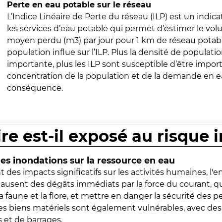
Perte en eau potable sur le réseau
L’Indice Linéaire de Perte du réseau (ILP) est un indica
les services d’eau potable qui permet d’estimer le vo
moyen perdu (m3) par jour pour 1 km de réseau potabl
population influe sur l’ILP. Plus la densité de populatio
importante, plus les ILP sont susceptible d’être import
concentration de la population et de la demande en ea
conséquence.
ire est-il exposé au risque 
s inondations sur la ressource en eau
 des impacts significatifs sur les activités humaines, l'
 causent des dégâts immédiats par la force du courant, q
 faune et la flore, et mettre en danger la sécurité des p
 les biens matériels sont également vulnérables, avec des
 et de barrages.