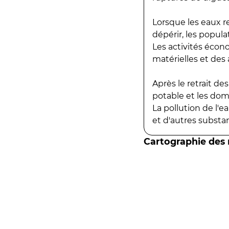
Lorsque les eaux r
dépérir, les popula
Les activités écon
matérielles et des a
Après le retrait d
potable et les do
La pollution de l'
et d'autres substanc
Cartographie des