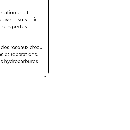
gétation peut
peuvent survenir.
t des pertes
 des réseaux d'eau
 et réparations.
es hydrocarbures