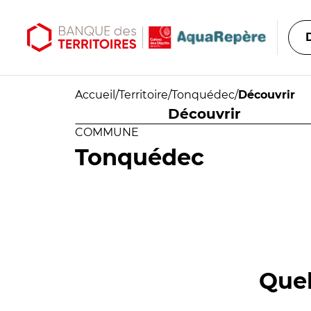
Aller au contenu principal
Aller au menu principal
Accueil
/
Territoire
/
Tonquédec
/
Découvrir
Découvrir
COMMUNE
Tonquédec
Quel