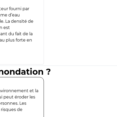
teur fourni par
lume d’eau
e. La densité de
n est
ant du fait de la
u plus forte en
inondation ?
environnement et la
ui peut éroder les
ersonnes. Les
 risques de