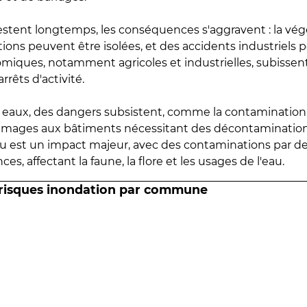
estent longtemps, les conséquences s'aggravent : la vé
tions peuvent être isolées, et des accidents industriels 
omiques, notamment agricoles et industrielles, subissen
rrêts d'activité.
es eaux, des dangers subsistent, comme la contamination
mmages aux bâtiments nécessitant des décontaminations
eau est un impact majeur, avec des contaminations par d
es, affectant la faune, la flore et les usages de l'eau.
 risques inondation par commune