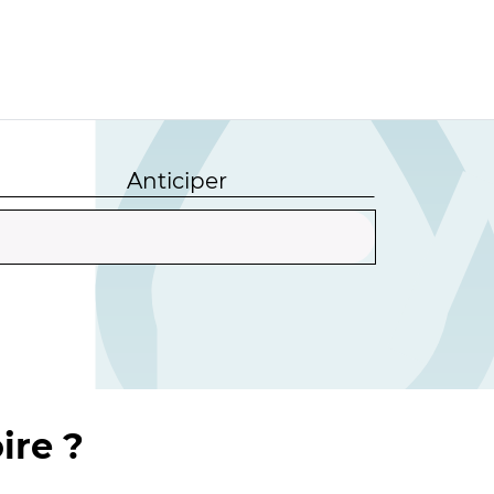
Anticiper
ire ?