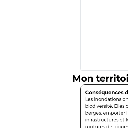
Mon territo
Conséquences de
Les inondations ont
biodiversité. Elles
berges, emporter la
infrastructures et
ruptures de digues