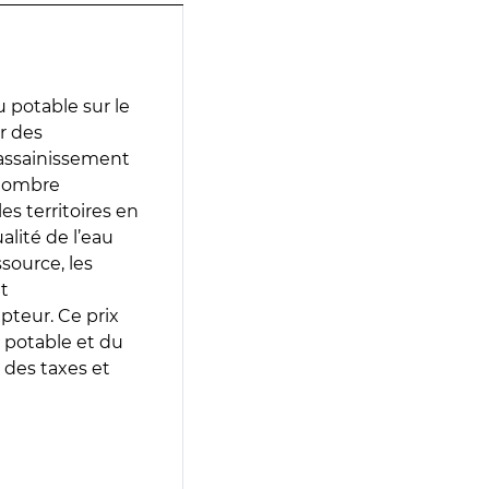
 potable sur le
ir des
d’assainissement
 nombre
es territoires en
lité de l’eau
source, les
t
epteur. Ce prix
 potable et du
 des taxes et