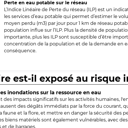
Perte en eau potable sur le réseau
L’Indice Linéaire de Perte du réseau (ILP) est un indica
les services d’eau potable qui permet d’estimer le vo
moyen perdu (m3) par jour pour 1 km de réseau potabl
population influe sur l’ILP. Plus la densité de populatio
importante, plus les ILP sont susceptible d’être import
concentration de la population et de la demande en ea
conséquence.
ire est-il exposé au risque 
s inondations sur la ressource en eau
 des impacts significatifs sur les activités humaines, l'
 causent des dégâts immédiats par la force du courant, q
 faune et la flore, et mettre en danger la sécurité des p
 les biens matériels sont également vulnérables, avec des
 et de barrages.