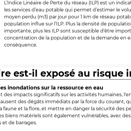
L’Indice Linéaire de Perte du réseau (ILP) est un indica
les services d’eau potable qui permet d’estimer le vo
moyen perdu (m3) par jour pour 1 km de réseau potabl
population influe sur l’ILP. Plus la densité de populatio
importante, plus les ILP sont susceptible d’être import
concentration de la population et de la demande en ea
conséquence.
ire est-il exposé au risque 
s inondations sur la ressource en eau
 des impacts significatifs sur les activités humaines, l'
 causent des dégâts immédiats par la force du courant, q
 faune et la flore, et mettre en danger la sécurité des p
 les biens matériels sont également vulnérables, avec des
 et de barrages.