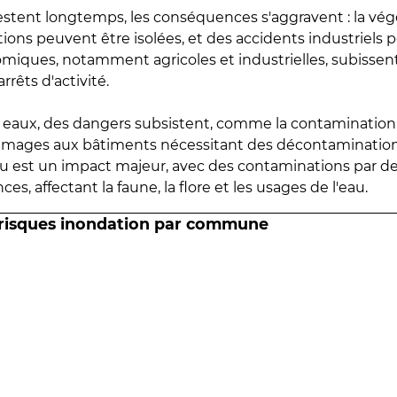
estent longtemps, les conséquences s'aggravent : la vé
tions peuvent être isolées, et des accidents industriels 
omiques, notamment agricoles et industrielles, subissen
rrêts d'activité.
es eaux, des dangers subsistent, comme la contamination
mmages aux bâtiments nécessitant des décontaminations
eau est un impact majeur, avec des contaminations par d
es, affectant la faune, la flore et les usages de l'eau.
 risques inondation par commune