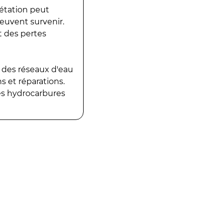
gétation peut
peuvent survenir.
t des pertes
 des réseaux d'eau
 et réparations.
es hydrocarbures