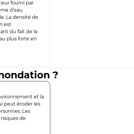
teur fourni par
lume d’eau
e. La densité de
n est
ant du fait de la
u plus forte en
inondation ?
environnement et la
ui peut éroder les
ersonnes. Les
 risques de