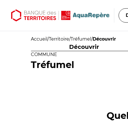
Aller au contenu principal
Aller au menu principal
Accueil
/
Territoire
/
Tréfumel
/
Découvrir
Découvrir
COMMUNE
Tréfumel
Quel