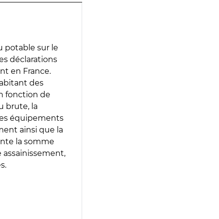
 potable sur le
des déclarations
ent en France.
abitant des
en fonction de
 brute, la
 les équipements
ment ainsi que la
sente la somme
e assainissement,
s.