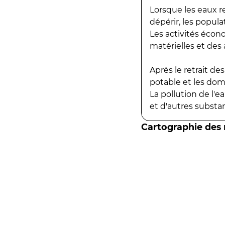
Lorsque les eaux r
dépérir, les popula
Les activités écon
matérielles et des a
Après le retrait d
potable et les do
La pollution de l'
et d'autres substanc
Cartographie des