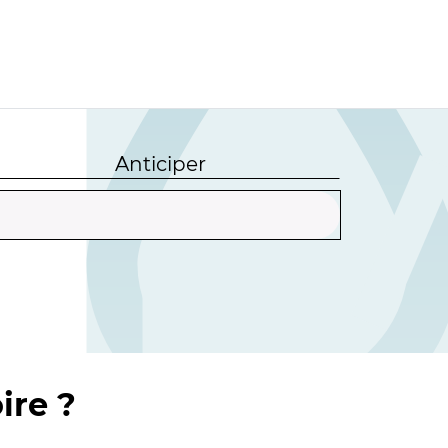
Anticiper
ire ?