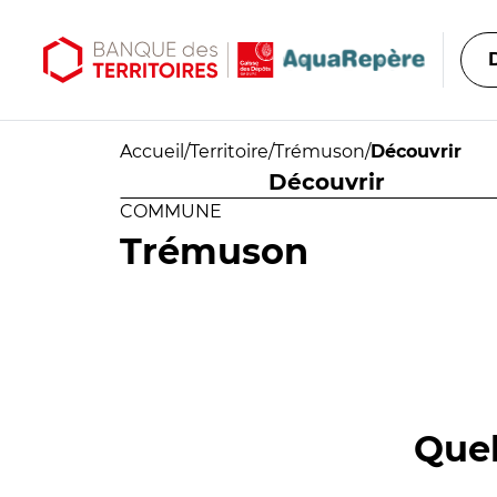
Aller au contenu principal
Aller au menu principal
Accueil
/
Territoire
/
Trémuson
/
Découvrir
Découvrir
COMMUNE
Trémuson
Quel