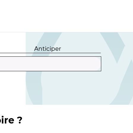
Anticiper
ire ?