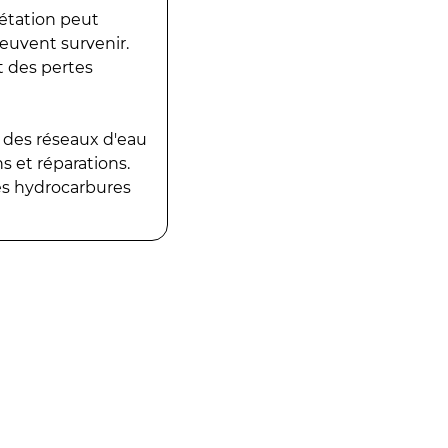
gétation peut
peuvent survenir.
t des pertes
 des réseaux d'eau
 et réparations.
es hydrocarbures