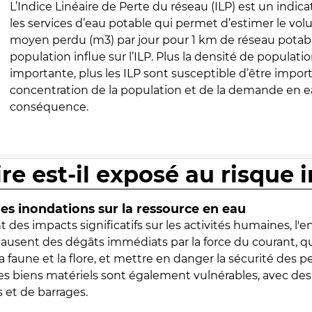
L’Indice Linéaire de Perte du réseau (ILP) est un indica
les services d’eau potable qui permet d’estimer le vo
moyen perdu (m3) par jour pour 1 km de réseau potabl
population influe sur l’ILP. Plus la densité de populatio
importante, plus les ILP sont susceptible d’être import
concentration de la population et de la demande en ea
conséquence.
ire est-il exposé au risque 
s inondations sur la ressource en eau
 des impacts significatifs sur les activités humaines, l'
 causent des dégâts immédiats par la force du courant, q
 faune et la flore, et mettre en danger la sécurité des p
 les biens matériels sont également vulnérables, avec des
 et de barrages.