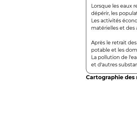
Lorsque les eaux r
dépérir, les popula
Les activités écon
matérielles et des a
Après le retrait d
potable et les do
La pollution de l'
et d'autres substanc
Cartographie des