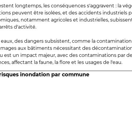
estent longtemps, les conséquences s'aggravent : la vé
tions peuvent être isolées, et des accidents industriels 
omiques, notamment agricoles et industrielles, subissen
rrêts d'activité.
es eaux, des dangers subsistent, comme la contamination
mmages aux bâtiments nécessitant des décontaminations
eau est un impact majeur, avec des contaminations par d
es, affectant la faune, la flore et les usages de l'eau.
 risques inondation par commune