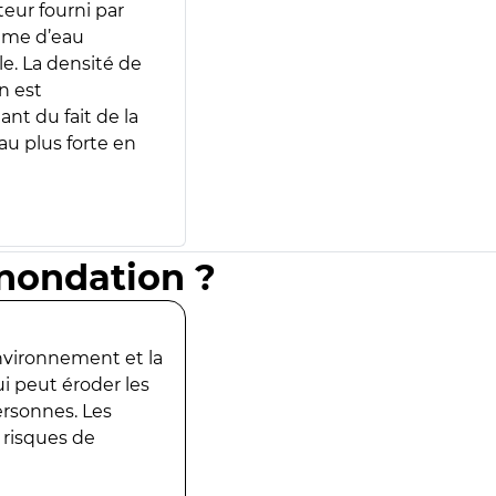
teur fourni par
lume d’eau
e. La densité de
n est
ant du fait de la
u plus forte en
inondation ?
environnement et la
ui peut éroder les
ersonnes. Les
 risques de