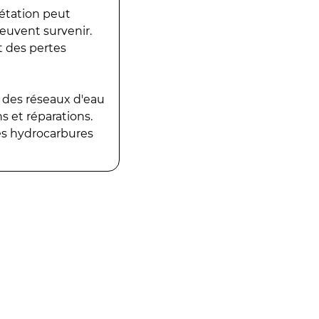
gétation peut
peuvent survenir.
t des pertes
 des réseaux d'eau
 et réparations.
es hydrocarbures