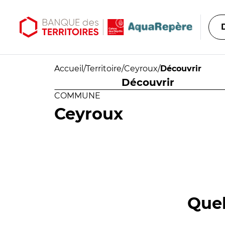
Aller au contenu principal
Aller au menu principal
Accueil
/
Territoire
/
Ceyroux
/
Découvrir
Découvrir
COMMUNE
Ceyroux
Quel