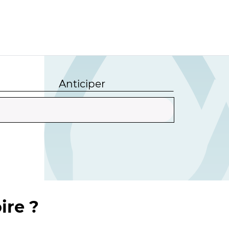
Anticiper
ire ?