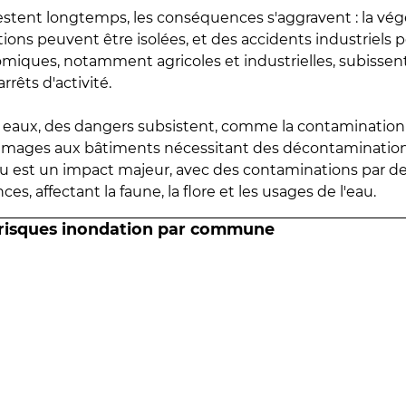
estent longtemps, les conséquences s'aggravent : la vé
tions peuvent être isolées, et des accidents industriels 
omiques, notamment agricoles et industrielles, subissen
rrêts d'activité.
es eaux, des dangers subsistent, comme la contamination
mmages aux bâtiments nécessitant des décontaminations
eau est un impact majeur, avec des contaminations par d
es, affectant la faune, la flore et les usages de l'eau.
 risques inondation par commune