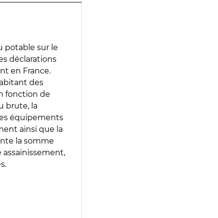
 potable sur le
des déclarations
ent en France.
abitant des
en fonction de
 brute, la
 les équipements
ment ainsi que la
sente la somme
e assainissement,
s.