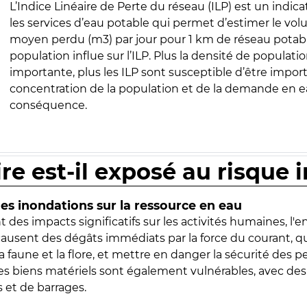
L’Indice Linéaire de Perte du réseau (ILP) est un indica
les services d’eau potable qui permet d’estimer le vo
moyen perdu (m3) par jour pour 1 km de réseau potabl
population influe sur l’ILP. Plus la densité de populatio
importante, plus les ILP sont susceptible d’être import
concentration de la population et de la demande en ea
conséquence.
ire est-il exposé au risque 
s inondations sur la ressource en eau
 des impacts significatifs sur les activités humaines, l'
 causent des dégâts immédiats par la force du courant, q
 faune et la flore, et mettre en danger la sécurité des p
 les biens matériels sont également vulnérables, avec des
 et de barrages.