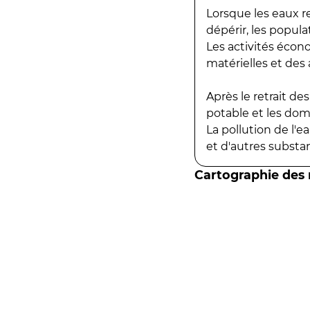
Lorsque les eaux r
dépérir, les popula
Les activités écon
matérielles et des a
Après le retrait d
potable et les do
La pollution de l'
et d'autres substanc
Cartographie des