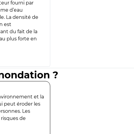
teur fourni par
lume d’eau
e. La densité de
n est
ant du fait de la
u plus forte en
inondation ?
environnement et la
ui peut éroder les
ersonnes. Les
 risques de