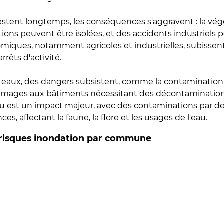
estent longtemps, les conséquences s'aggravent : la vé
tions peuvent être isolées, et des accidents industriels 
omiques, notamment agricoles et industrielles, subissen
rrêts d'activité.
es eaux, des dangers subsistent, comme la contamination
mmages aux bâtiments nécessitant des décontaminations
eau est un impact majeur, avec des contaminations par d
es, affectant la faune, la flore et les usages de l'eau.
 risques inondation par commune