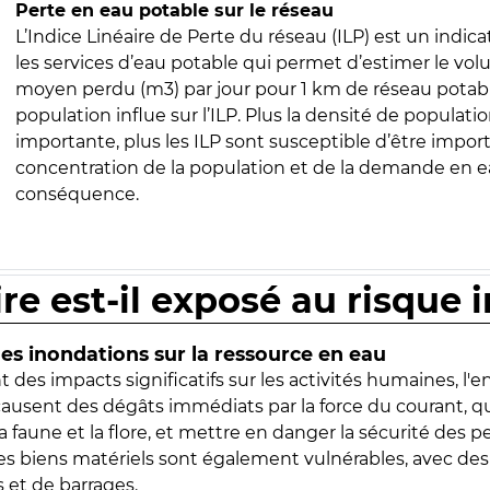
Perte en eau potable sur le réseau
L’Indice Linéaire de Perte du réseau (ILP) est un indica
les services d’eau potable qui permet d’estimer le vo
moyen perdu (m3) par jour pour 1 km de réseau potabl
population influe sur l’ILP. Plus la densité de populatio
importante, plus les ILP sont susceptible d’être import
concentration de la population et de la demande en ea
conséquence.
ire est-il exposé au risque 
s inondations sur la ressource en eau
 des impacts significatifs sur les activités humaines, l'
 causent des dégâts immédiats par la force du courant, q
 faune et la flore, et mettre en danger la sécurité des p
 les biens matériels sont également vulnérables, avec des
 et de barrages.