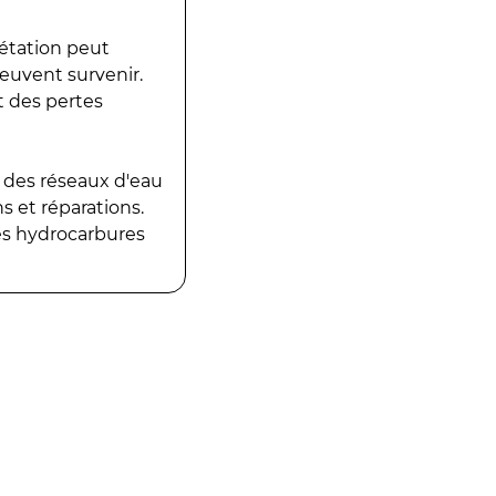
gétation peut
peuvent survenir.
t des pertes
 des réseaux d'eau
 et réparations.
es hydrocarbures