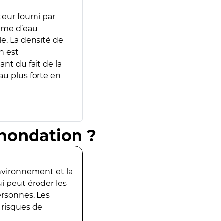
teur fourni par
lume d’eau
e. La densité de
n est
ant du fait de la
u plus forte en
inondation ?
environnement et la
ui peut éroder les
ersonnes. Les
 risques de