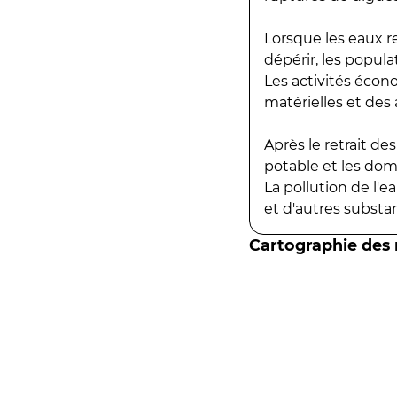
Lorsque les eaux r
dépérir, les popula
Les activités écon
matérielles et des a
Après le retrait d
potable et les do
La pollution de l'
et d'autres substanc
Cartographie des