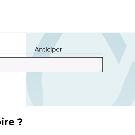
Anticiper
ire ?