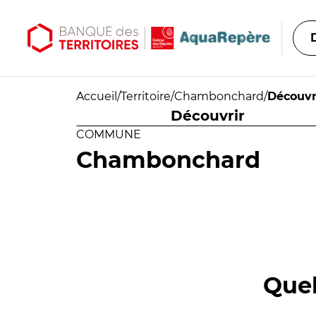
Aller au contenu principal
Aller au menu principal
Accueil
/
Territoire
/
Chambonchard
/
Découvr
Découvrir
COMMUNE
Chambonchard
Quel