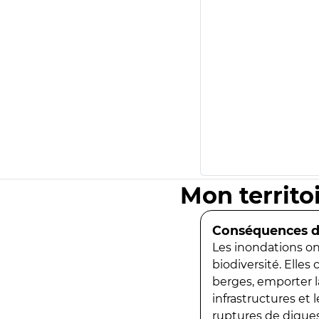
Mon territo
Conséquences de
Les inondations ont
biodiversité. Elles
berges, emporter la
infrastructures et
ruptures de digues