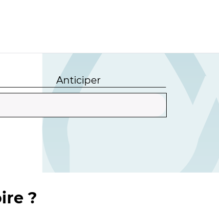
Anticiper
ire ?