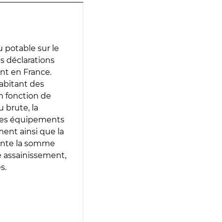
 potable sur le
es déclarations
ent en France.
abitant des
en fonction de
 brute, la
 les équipements
ment ainsi que la
sente la somme
e assainissement,
s.