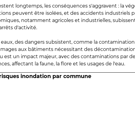
estent longtemps, les conséquences s'aggravent : la vé
tions peuvent être isolées, et des accidents industriels 
omiques, notamment agricoles et industrielles, subissen
rrêts d'activité.
es eaux, des dangers subsistent, comme la contamination
mmages aux bâtiments nécessitant des décontaminations
eau est un impact majeur, avec des contaminations par d
es, affectant la faune, la flore et les usages de l'eau.
 risques inondation par commune