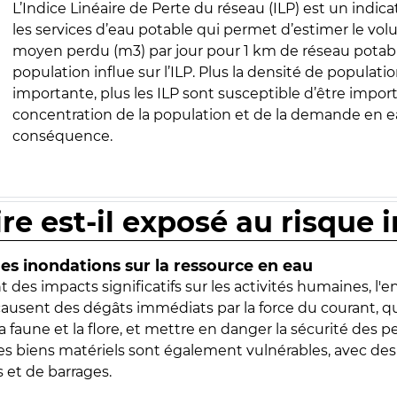
L’Indice Linéaire de Perte du réseau (ILP) est un indica
les services d’eau potable qui permet d’estimer le vo
moyen perdu (m3) par jour pour 1 km de réseau potabl
population influe sur l’ILP. Plus la densité de populatio
importante, plus les ILP sont susceptible d’être import
concentration de la population et de la demande en ea
conséquence.
ire est-il exposé au risque 
s inondations sur la ressource en eau
 des impacts significatifs sur les activités humaines, l'
 causent des dégâts immédiats par la force du courant, q
 faune et la flore, et mettre en danger la sécurité des p
 les biens matériels sont également vulnérables, avec des
 et de barrages.