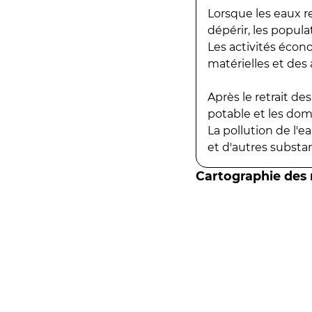
Lorsque les eaux r
dépérir, les popula
Les activités écon
matérielles et des a
Après le retrait d
potable et les do
La pollution de l'
et d'autres substanc
Cartographie des