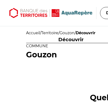
Aller au contenu principal
Aller au menu principal
Accueil
/
Territoire
/
Gouzon
/
Découvrir
Découvrir
COMMUNE
Gouzon
Quel