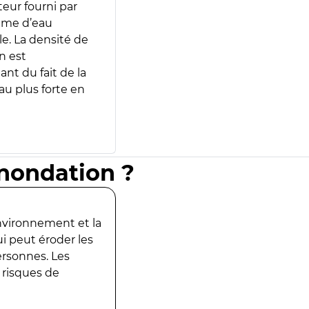
teur fourni par
lume d’eau
e. La densité de
n est
ant du fait de la
u plus forte en
inondation ?
environnement et la
ui peut éroder les
ersonnes. Les
 risques de