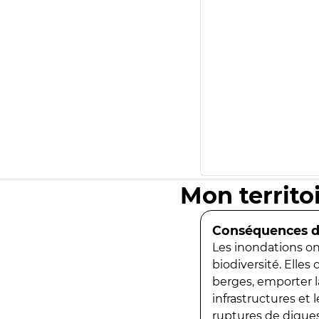
Mon territo
Conséquences de
Les inondations ont
biodiversité. Elles
berges, emporter la
infrastructures et
ruptures de digues