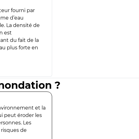
teur fourni par
lume d’eau
e. La densité de
n est
ant du fait de la
u plus forte en
inondation ?
environnement et la
ui peut éroder les
ersonnes. Les
 risques de