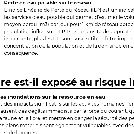
Perte en eau potable sur le réseau
L’Indice Linéaire de Perte du réseau (ILP) est un indica
les services d’eau potable qui permet d’estimer le vo
moyen perdu (m3) par jour pour 1 km de réseau potabl
population influe sur l’ILP. Plus la densité de populatio
importante, plus les ILP sont susceptible d’être import
concentration de la population et de la demande en ea
conséquence.
ire est-il exposé au risque 
s inondations sur la ressource en eau
 des impacts significatifs sur les activités humaines, l'
 causent des dégâts immédiats par la force du courant, q
 faune et la flore, et mettre en danger la sécurité des p
 les biens matériels sont également vulnérables, avec des
 et de barrages.