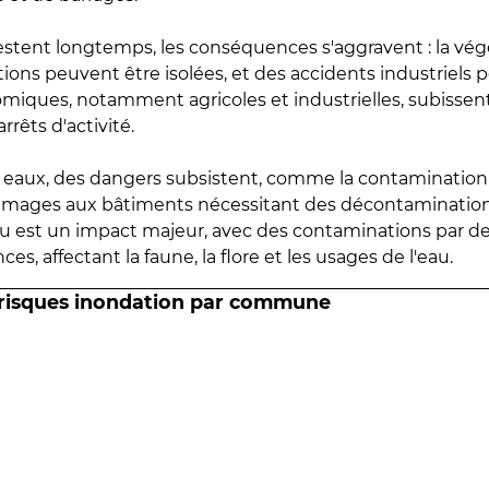
estent longtemps, les conséquences s'aggravent : la vé
tions peuvent être isolées, et des accidents industriels 
omiques, notamment agricoles et industrielles, subissen
rrêts d'activité.
es eaux, des dangers subsistent, comme la contamination
mmages aux bâtiments nécessitant des décontaminations
eau est un impact majeur, avec des contaminations par d
es, affectant la faune, la flore et les usages de l'eau.
 risques inondation par commune