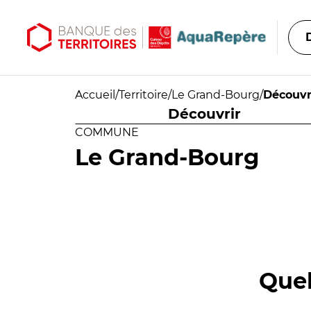
Aller au contenu principal
Aller au menu principal
Accueil
/
Territoire
/
Le Grand-Bourg
/
Découvr
Découvrir
COMMUNE
Le Grand-Bourg
Quel