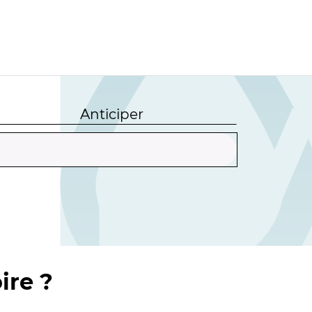
Anticiper
ire ?