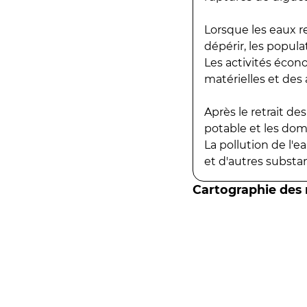
Lorsque les eaux r
dépérir, les popula
Les activités écon
matérielles et des a
Après le retrait d
potable et les do
La pollution de l'
et d'autres substanc
Cartographie des