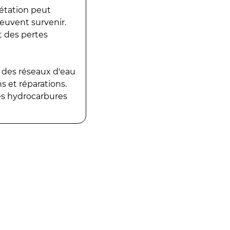
gétation peut
peuvent survenir.
t des pertes
 des réseaux d'eau
 et réparations.
es hydrocarbures