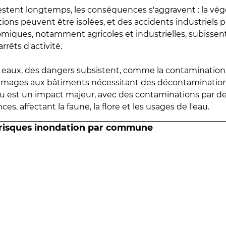
estent longtemps, les conséquences s'aggravent : la vé
tions peuvent être isolées, et des accidents industriels 
omiques, notamment agricoles et industrielles, subissen
rrêts d'activité.
es eaux, des dangers subsistent, comme la contamination
mmages aux bâtiments nécessitant des décontaminations
eau est un impact majeur, avec des contaminations par d
es, affectant la faune, la flore et les usages de l'eau.
 risques inondation par commune