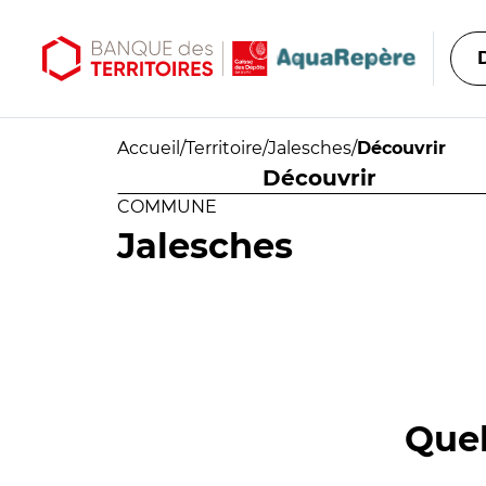
Aller au contenu principal
Aller au menu principal
Accueil
/
Territoire
/
Jalesches
/
Découvrir
Découvrir
COMMUNE
Jalesches
Quel