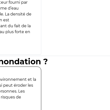
teur fourni par
lume d’eau
e. La densité de
n est
ant du fait de la
u plus forte en
inondation ?
environnement et la
ui peut éroder les
ersonnes. Les
 risques de