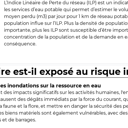
L’Indice Linéaire de Perte du réseau (ILP) est un indica
les services d’eau potable qui permet d’estimer le vo
moyen perdu (m3) par jour pour 1 km de réseau potabl
population influe sur l’ILP. Plus la densité de populatio
importante, plus les ILP sont susceptible d’être import
concentration de la population et de la demande en ea
conséquence.
ire est-il exposé au risque 
s inondations sur la ressource en eau
 des impacts significatifs sur les activités humaines, l'
 causent des dégâts immédiats par la force du courant, q
 faune et la flore, et mettre en danger la sécurité des p
 les biens matériels sont également vulnérables, avec des
 et de barrages.