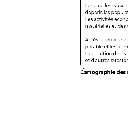
Lorsque les eaux r
dépérir, les popula
Les activités écon
matérielles et des a
Après le retrait d
potable et les do
La pollution de l'
et d'autres substanc
Cartographie des