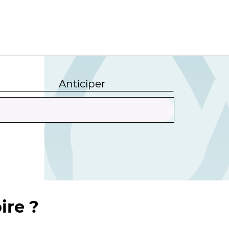
Anticiper
ire ?