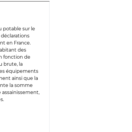
 potable sur le
s déclarations
ent en France.
abitant des
en fonction de
 brute, la
 les équipements
ment ainsi que la
sente la somme
e assainissement,
s.