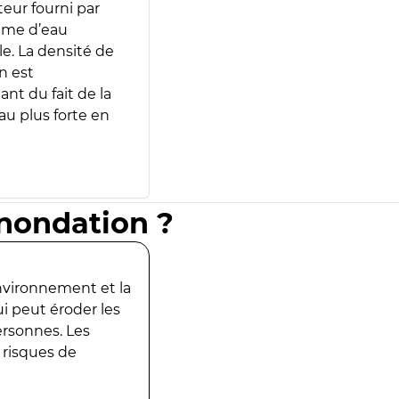
teur fourni par
lume d’eau
e. La densité de
n est
ant du fait de la
u plus forte en
inondation ?
environnement et la
ui peut éroder les
ersonnes. Les
 risques de