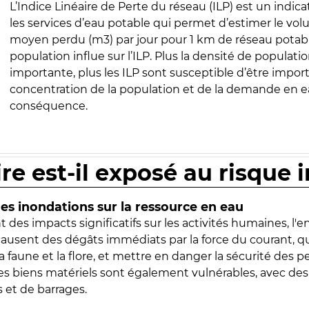
L’Indice Linéaire de Perte du réseau (ILP) est un indica
les services d’eau potable qui permet d’estimer le vo
moyen perdu (m3) par jour pour 1 km de réseau potabl
population influe sur l’ILP. Plus la densité de populatio
importante, plus les ILP sont susceptible d’être import
concentration de la population et de la demande en ea
conséquence.
ire est-il exposé au risque 
s inondations sur la ressource en eau
 des impacts significatifs sur les activités humaines, l'
 causent des dégâts immédiats par la force du courant, q
 faune et la flore, et mettre en danger la sécurité des p
 les biens matériels sont également vulnérables, avec des
 et de barrages.