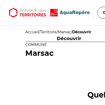
Aller au contenu principal
Aller au menu principal
Accueil
/
Territoire
/
Marsac
/
Découvrir
Découvrir
COMMUNE
Marsac
Quel