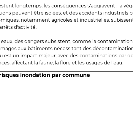
estent longtemps, les conséquences s'aggravent : la vé
tions peuvent être isolées, et des accidents industriels 
omiques, notamment agricoles et industrielles, subissen
rrêts d'activité.
es eaux, des dangers subsistent, comme la contamination
mmages aux bâtiments nécessitant des décontaminations
eau est un impact majeur, avec des contaminations par d
es, affectant la faune, la flore et les usages de l'eau.
 risques inondation par commune