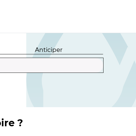
Anticiper
ire ?