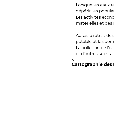
Lorsque les eaux r
dépérir, les popula
Les activités écon
matérielles et des a
Après le retrait d
potable et les do
La pollution de l'
et d'autres substanc
Cartographie des