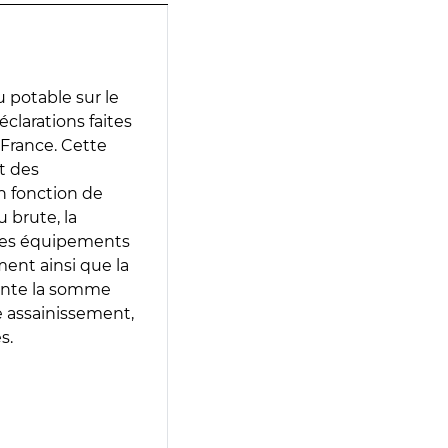
 potable sur le
éclarations faites
 France. Cette
t des
en fonction de
 brute, la
 les équipements
ment ainsi que la
sente la somme
e assainissement,
s.