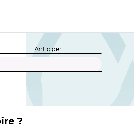
Anticiper
ire ?