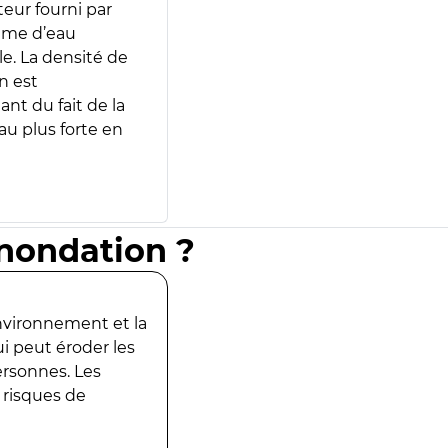
teur fourni par
lume d’eau
e. La densité de
n est
ant du fait de la
u plus forte en
inondation ?
environnement et la
ui peut éroder les
ersonnes. Les
 risques de