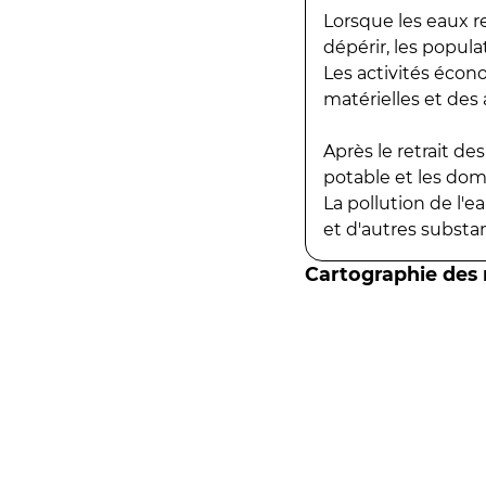
Lorsque les eaux r
dépérir, les popula
Les activités écon
matérielles et des a
Après le retrait d
potable et les do
La pollution de l'
et d'autres substanc
Cartographie des