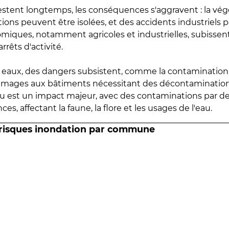
estent longtemps, les conséquences s'aggravent : la vé
tions peuvent être isolées, et des accidents industriels 
omiques, notamment agricoles et industrielles, subissen
rrêts d'activité.
es eaux, des dangers subsistent, comme la contamination
mmages aux bâtiments nécessitant des décontaminations
eau est un impact majeur, avec des contaminations par d
es, affectant la faune, la flore et les usages de l'eau.
 risques inondation par commune