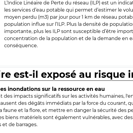
L’Indice Linéaire de Perte du réseau (ILP) est un indica
les services d’eau potable qui permet d’estimer le vo
moyen perdu (m3) par jour pour 1 km de réseau potabl
population influe sur l’ILP. Plus la densité de populatio
importante, plus les ILP sont susceptible d’être import
concentration de la population et de la demande en ea
conséquence.
ire est-il exposé au risque 
s inondations sur la ressource en eau
 des impacts significatifs sur les activités humaines, l'
 causent des dégâts immédiats par la force du courant, q
 faune et la flore, et mettre en danger la sécurité des p
 les biens matériels sont également vulnérables, avec des
 et de barrages.