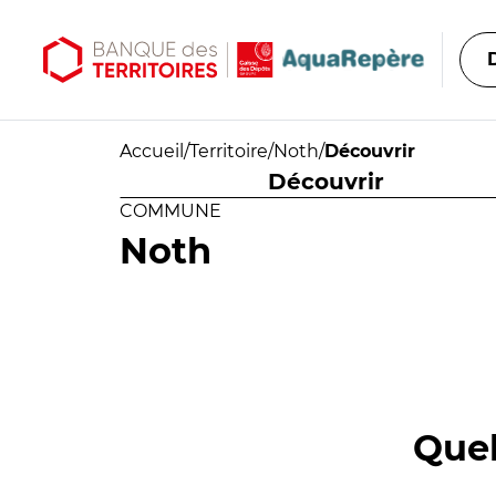
Aller au contenu principal
Aller au menu principal
Accueil
/
Territoire
/
Noth
/
Découvrir
Découvrir
COMMUNE
Noth
Quel