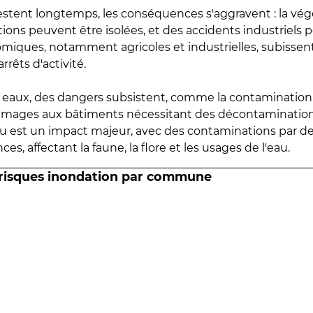
estent longtemps, les conséquences s'aggravent : la vé
tions peuvent être isolées, et des accidents industriels 
omiques, notamment agricoles et industrielles, subissen
rrêts d'activité.
es eaux, des dangers subsistent, comme la contamination
mmages aux bâtiments nécessitant des décontaminations
eau est un impact majeur, avec des contaminations par d
es, affectant la faune, la flore et les usages de l'eau.
 risques inondation par commune