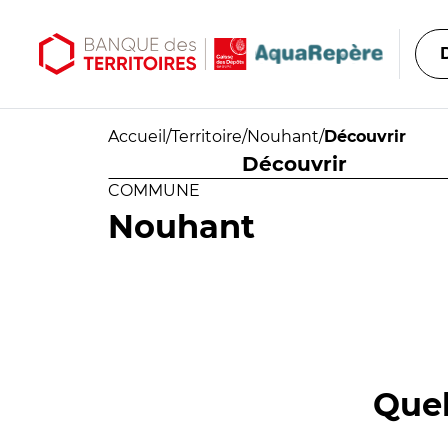
Aller au contenu principal
Aller au menu principal
Accueil
/
Territoire
/
Nouhant
/
Découvrir
Découvrir
COMMUNE
Nouhant
Quel