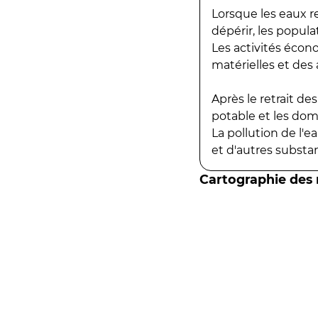
Lorsque les eaux r
dépérir, les popula
Les activités écon
matérielles et des a
Après le retrait d
potable et les do
La pollution de l'
et d'autres substanc
Cartographie des