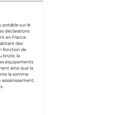
 potable sur le
des déclarations
ent en France.
abitant des
en fonction de
 brute, la
 les équipements
ment ainsi que la
sente la somme
e assainissement,
s.