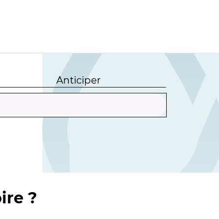
Anticiper
ire ?