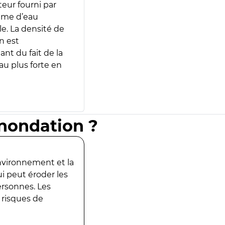
teur fourni par
lume d’eau
e. La densité de
n est
ant du fait de la
u plus forte en
inondation ?
environnement et la
ui peut éroder les
ersonnes. Les
 risques de