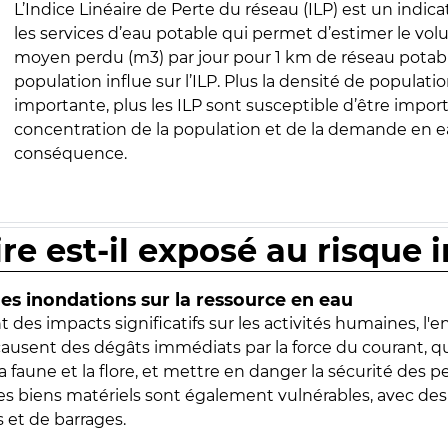
L’Indice Linéaire de Perte du réseau (ILP) est un indica
les services d’eau potable qui permet d’estimer le vo
moyen perdu (m3) par jour pour 1 km de réseau potabl
population influe sur l’ILP. Plus la densité de populatio
importante, plus les ILP sont susceptible d’être import
concentration de la population et de la demande en ea
conséquence.
ire est-il exposé au risque 
s inondations sur la ressource en eau
 des impacts significatifs sur les activités humaines, l'
 causent des dégâts immédiats par la force du courant, q
 faune et la flore, et mettre en danger la sécurité des p
 les biens matériels sont également vulnérables, avec des
 et de barrages.