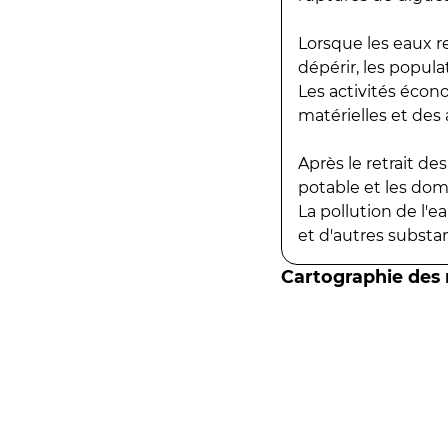
Lorsque les eaux r
dépérir, les popula
Les activités écon
matérielles et des a
Après le retrait d
potable et les do
La pollution de l'
et d'autres substanc
Cartographie des