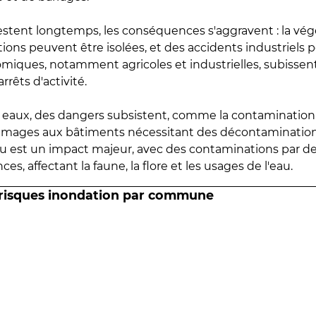
estent longtemps, les conséquences s'aggravent : la vé
tions peuvent être isolées, et des accidents industriels 
omiques, notamment agricoles et industrielles, subissen
rrêts d'activité.
es eaux, des dangers subsistent, comme la contamination
mmages aux bâtiments nécessitant des décontaminations
eau est un impact majeur, avec des contaminations par d
es, affectant la faune, la flore et les usages de l'eau.
 risques inondation par commune