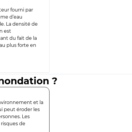
teur fourni par
lume d’eau
e. La densité de
n est
ant du fait de la
u plus forte en
inondation ?
environnement et la
ui peut éroder les
ersonnes. Les
 risques de