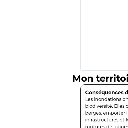
Mon territo
Conséquences de
Les inondations ont
biodiversité. Elles
berges, emporter la
infrastructures et
ruptures de digues