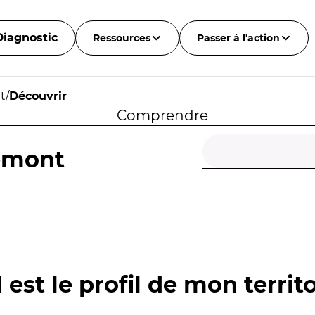
Diagnostic
Ressources
Passer à l'action
t
/
Découvrir
Comprendre
emont
 est le profil de mon territo