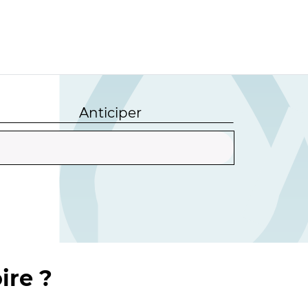
Anticiper
ire ?