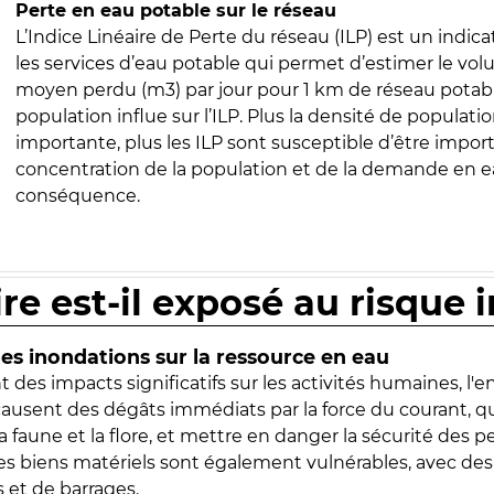
Perte en eau potable sur le réseau
L’Indice Linéaire de Perte du réseau (ILP) est un indica
les services d’eau potable qui permet d’estimer le vo
moyen perdu (m3) par jour pour 1 km de réseau potabl
population influe sur l’ILP. Plus la densité de populatio
importante, plus les ILP sont susceptible d’être import
concentration de la population et de la demande en ea
conséquence.
ire est-il exposé au risque 
s inondations sur la ressource en eau
 des impacts significatifs sur les activités humaines, l'
 causent des dégâts immédiats par la force du courant, q
 faune et la flore, et mettre en danger la sécurité des p
 les biens matériels sont également vulnérables, avec des
 et de barrages.