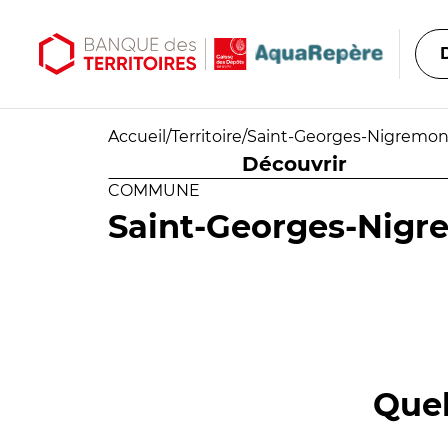
Aller au contenu principal
Aller au menu principal
Accueil
/
Territoire
/
Saint-Georges-Nigremon
Découvrir
COMMUNE
Saint-Georges-Nigr
Quel