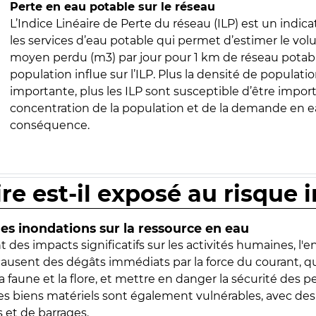
Perte en eau potable sur le réseau
L’Indice Linéaire de Perte du réseau (ILP) est un indica
les services d’eau potable qui permet d’estimer le vo
moyen perdu (m3) par jour pour 1 km de réseau potabl
population influe sur l’ILP. Plus la densité de populatio
importante, plus les ILP sont susceptible d’être import
concentration de la population et de la demande en ea
conséquence.
ire est-il exposé au risque 
s inondations sur la ressource en eau
 des impacts significatifs sur les activités humaines, l'
 causent des dégâts immédiats par la force du courant, q
 faune et la flore, et mettre en danger la sécurité des p
 les biens matériels sont également vulnérables, avec des
 et de barrages.