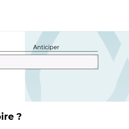
Anticiper
ire ?