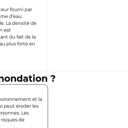
teur fourni par
lume d’eau
e. La densité de
n est
ant du fait de la
u plus forte en
inondation ?
environnement et la
ui peut éroder les
ersonnes. Les
 risques de