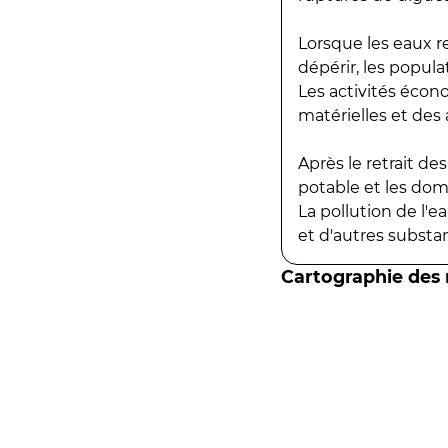
Lorsque les eaux r
dépérir, les popula
Les activités écon
matérielles et des a
Après le retrait d
potable et les do
La pollution de l'
et d'autres substanc
Cartographie des