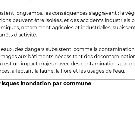
estent longtemps, les conséquences s'aggravent : la vé
tions peuvent être isolées, et des accidents industriels 
omiques, notamment agricoles et industrielles, subissen
rrêts d'activité.
es eaux, des dangers subsistent, comme la contamination
mmages aux bâtiments nécessitant des décontaminations
eau est un impact majeur, avec des contaminations par d
es, affectant la faune, la flore et les usages de l'eau.
 risques inondation par commune