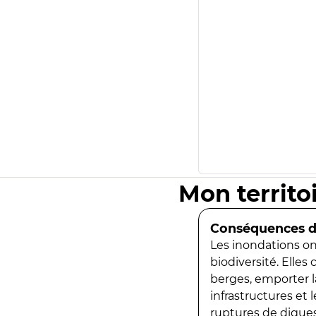
Mon territo
Conséquences de
Les inondations ont
biodiversité. Elles
berges, emporter la
infrastructures et
ruptures de digues