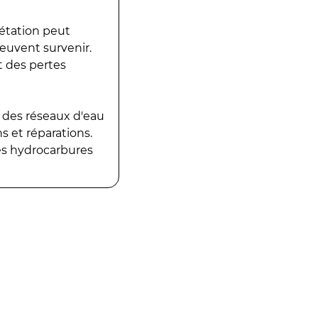
gétation peut
peuvent survenir.
t des pertes
 des réseaux d'eau
 et réparations.
es hydrocarbures