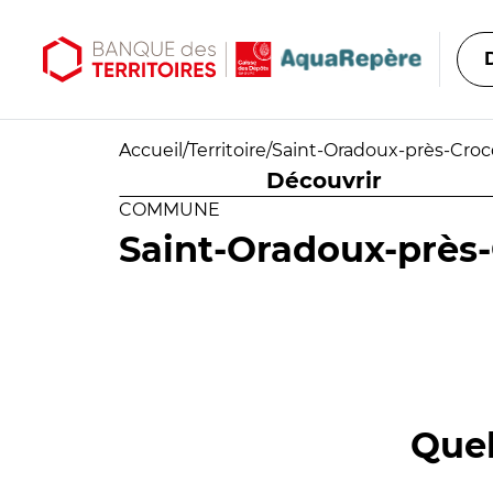
Aller au contenu principal
Aller au menu principal
Accueil
/
Territoire
/
Saint-Oradoux-près-Cro
Découvrir
COMMUNE
Saint-Oradoux-près
Quel