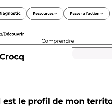
Diagnostic
Ressources
Passer à l'action
cq
/
Découvrir
Comprendre
-Crocq
 est le profil de mon territo