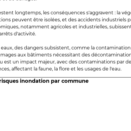
estent longtemps, les conséquences s'aggravent : la vé
tions peuvent être isolées, et des accidents industriels 
omiques, notamment agricoles et industrielles, subissen
rrêts d'activité.
es eaux, des dangers subsistent, comme la contamination
mmages aux bâtiments nécessitant des décontaminations
eau est un impact majeur, avec des contaminations par d
es, affectant la faune, la flore et les usages de l'eau.
 risques inondation par commune