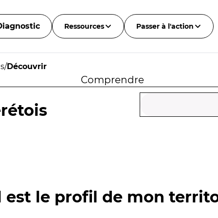
Diagnostic
Ressources
Passer à l'action
is
/
Découvrir
Comprendre
rétois
 est le profil de mon territo