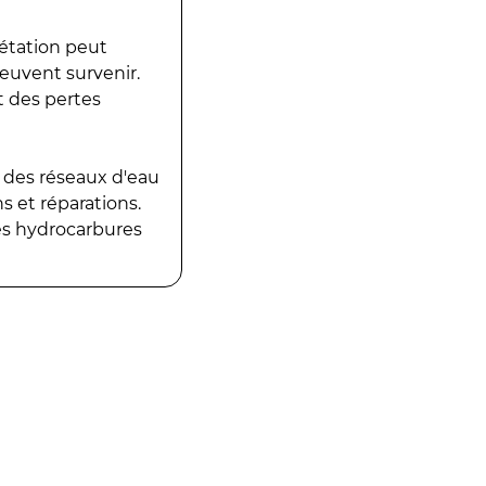
gétation peut
peuvent survenir.
t des pertes
 des réseaux d'eau
 et réparations.
es hydrocarbures