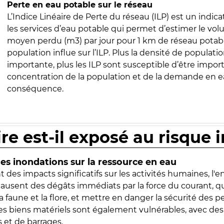
Perte en eau potable sur le réseau
L’Indice Linéaire de Perte du réseau (ILP) est un indica
les services d’eau potable qui permet d’estimer le vo
moyen perdu (m3) par jour pour 1 km de réseau potabl
population influe sur l’ILP. Plus la densité de populatio
importante, plus les ILP sont susceptible d’être import
concentration de la population et de la demande en ea
conséquence.
ire est-il exposé au risque 
s inondations sur la ressource en eau
 des impacts significatifs sur les activités humaines, l'
 causent des dégâts immédiats par la force du courant, q
 faune et la flore, et mettre en danger la sécurité des p
 les biens matériels sont également vulnérables, avec des
 et de barrages.