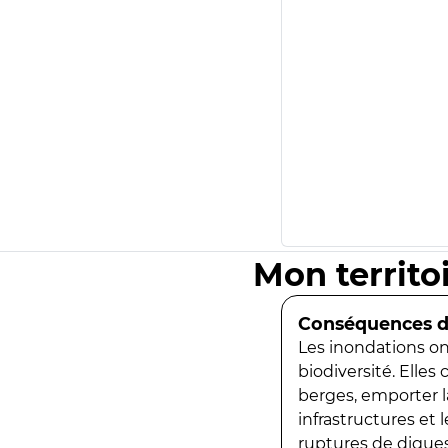
Mon territo
Conséquences de
Les inondations ont
biodiversité. Elles
berges, emporter la
infrastructures et
ruptures de digues