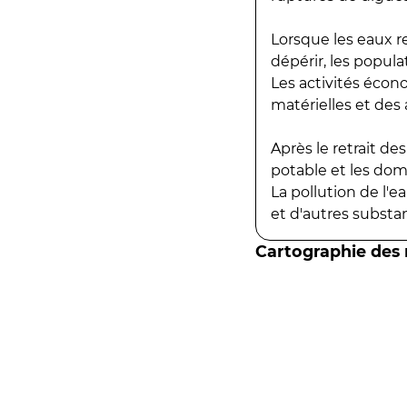
Lorsque les eaux r
dépérir, les popula
Les activités écon
matérielles et des a
Après le retrait d
potable et les do
La pollution de l'
et d'autres substanc
Cartographie des