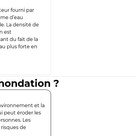
teur fourni par
lume d’eau
e. La densité de
n est
ant du fait de la
u plus forte en
inondation ?
environnement et la
ui peut éroder les
ersonnes. Les
 risques de