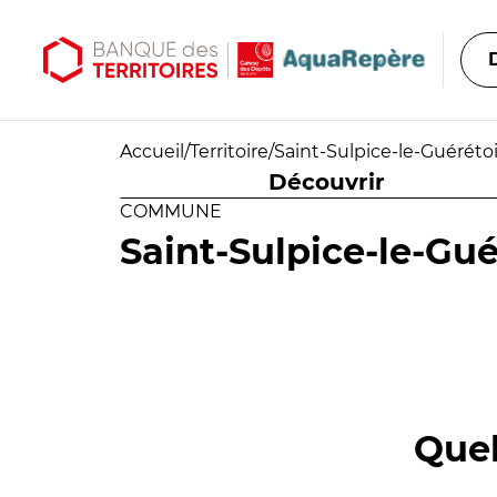
Aller au contenu principal
Aller au menu principal
Accueil
/
Territoire
/
Saint-Sulpice-le-Guéréto
Découvrir
COMMUNE
Saint-Sulpice-le-Gué
Quel