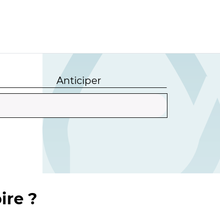
Anticiper
ire ?