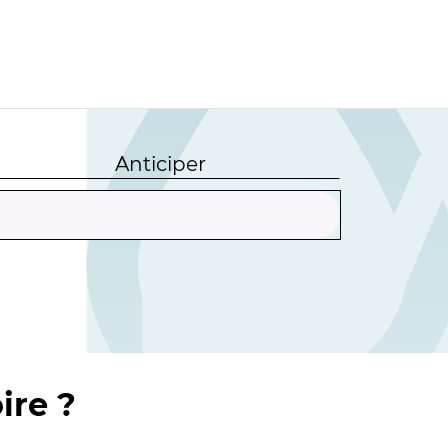
Anticiper
ire ?