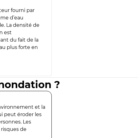
teur fourni par
lume d’eau
e. La densité de
n est
ant du fait de la
u plus forte en
inondation ?
environnement et la
ui peut éroder les
ersonnes. Les
 risques de