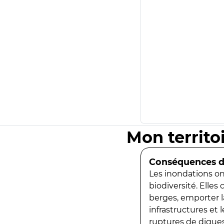
Mon territo
Conséquences de
Les inondations ont
biodiversité. Elles
berges, emporter la
infrastructures et
ruptures de digues