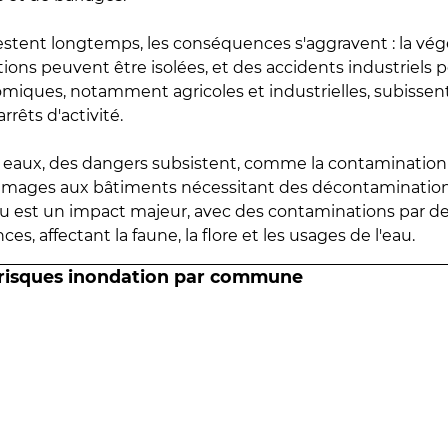
estent longtemps, les conséquences s'aggravent : la vé
tions peuvent être isolées, et des accidents industriels 
omiques, notamment agricoles et industrielles, subissen
rrêts d'activité.
es eaux, des dangers subsistent, comme la contamination
mmages aux bâtiments nécessitant des décontaminations
eau est un impact majeur, avec des contaminations par d
es, affectant la faune, la flore et les usages de l'eau.
 risques inondation par commune