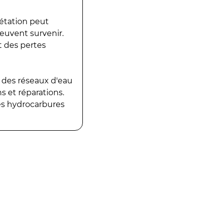
gétation peut
peuvent survenir.
t des pertes
 des réseaux d'eau
 et réparations.
es hydrocarbures