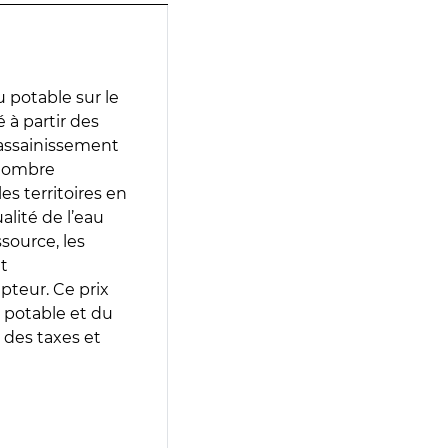
 potable sur le
é à partir des
d’assainissement
 nombre
es territoires en
lité de l’eau
source, les
t
epteur. Ce prix
 potable et du
 des taxes et