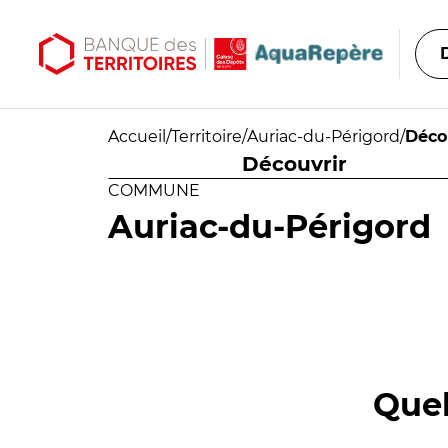
Aller au contenu principal
Aller au menu principal
Accueil
/
Territoire
/
Auriac-du-Périgord
/
Déco
Découvrir
COMMUNE
Auriac-du-Périgord
Quel