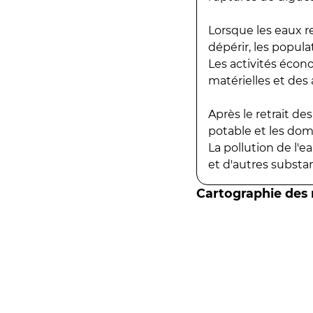
Lorsque les eaux r
dépérir, les popula
Les activités écon
matérielles et des a
Après le retrait d
potable et les do
La pollution de l'
et d'autres substanc
Cartographie des