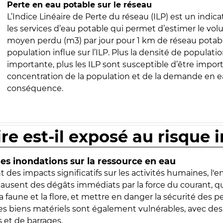
Perte en eau potable sur le réseau
L’Indice Linéaire de Perte du réseau (ILP) est un indica
les services d’eau potable qui permet d’estimer le vo
moyen perdu (m3) par jour pour 1 km de réseau potabl
population influe sur l’ILP. Plus la densité de populatio
importante, plus les ILP sont susceptible d’être import
concentration de la population et de la demande en ea
conséquence.
ire est-il exposé au risque 
s inondations sur la ressource en eau
 des impacts significatifs sur les activités humaines, l'
 causent des dégâts immédiats par la force du courant, q
 faune et la flore, et mettre en danger la sécurité des p
 les biens matériels sont également vulnérables, avec des
 et de barrages.