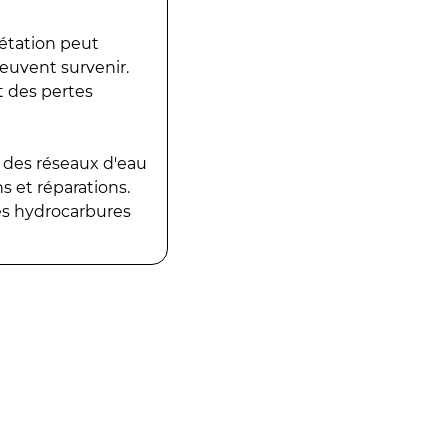
gétation peut
peuvent survenir.
t des pertes
 des réseaux d'eau
 et réparations.
es hydrocarbures