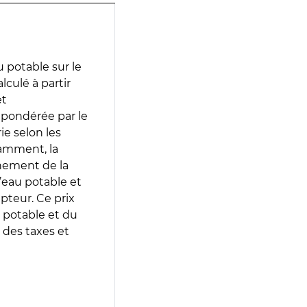
 potable sur le
lculé à partir
et
 pondérée par le
e selon les
tamment, la
gnement de la
’eau potable et
epteur. Ce prix
 potable et du
 des taxes et