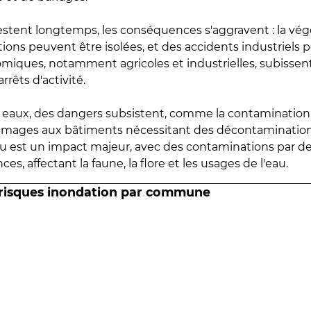
estent longtemps, les conséquences s'aggravent : la vé
tions peuvent être isolées, et des accidents industriels 
omiques, notamment agricoles et industrielles, subissen
rrêts d'activité.
es eaux, des dangers subsistent, comme la contamination
mmages aux bâtiments nécessitant des décontaminations
eau est un impact majeur, avec des contaminations par d
es, affectant la faune, la flore et les usages de l'eau.
 risques inondation par commune