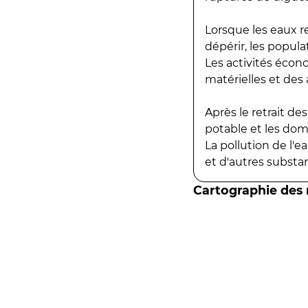
Lorsque les eaux r
dépérir, les popula
Les activités écon
matérielles et des a
Après le retrait d
potable et les do
La pollution de l'
et d'autres substanc
Cartographie des