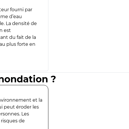
teur fourni par
lume d’eau
e. La densité de
n est
ant du fait de la
u plus forte en
inondation ?
environnement et la
ui peut éroder les
ersonnes. Les
 risques de