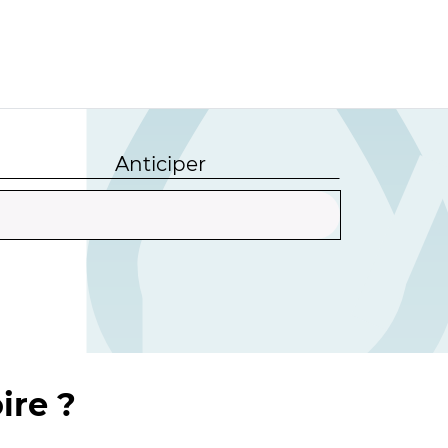
Anticiper
ire ?