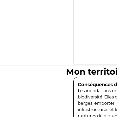
Mon territo
Conséquences de
Les inondations ont
biodiversité. Elles
berges, emporter la
infrastructures et
ruptures de digues