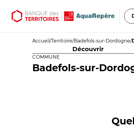
Aller au contenu principal
Aller au menu principal
Accueil
/
Territoire
/
Badefols-sur-Dordogne
/
Découvrir
COMMUNE
Badefols-sur-Dordo
Quel