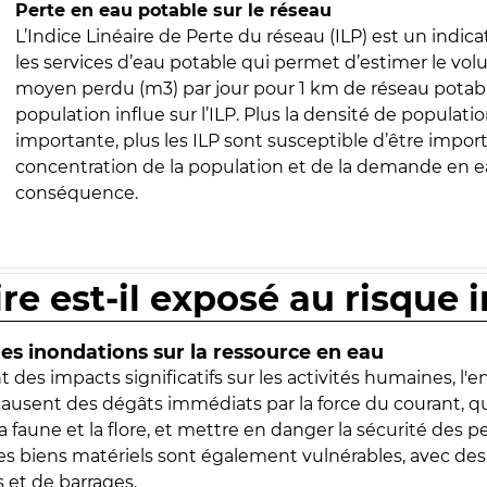
Perte en eau potable sur le réseau
L’Indice Linéaire de Perte du réseau (ILP) est un indica
les services d’eau potable qui permet d’estimer le vo
moyen perdu (m3) par jour pour 1 km de réseau potabl
population influe sur l’ILP. Plus la densité de populatio
importante, plus les ILP sont susceptible d’être import
concentration de la population et de la demande en ea
conséquence.
ire est-il exposé au risque 
s inondations sur la ressource en eau
 des impacts significatifs sur les activités humaines, l'
 causent des dégâts immédiats par la force du courant, q
 faune et la flore, et mettre en danger la sécurité des p
 les biens matériels sont également vulnérables, avec des
 et de barrages.