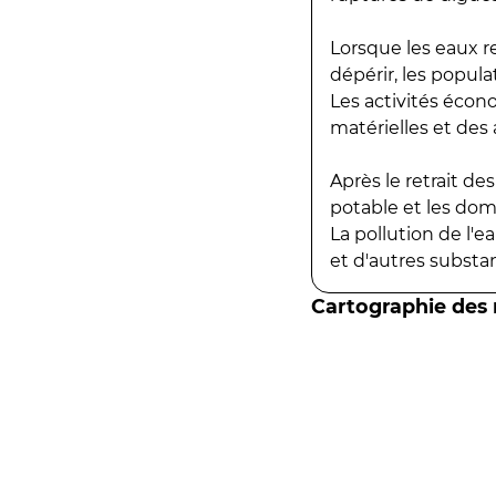
Lorsque les eaux r
dépérir, les popula
Les activités écon
matérielles et des a
Après le retrait d
potable et les do
La pollution de l'
et d'autres substanc
Cartographie des