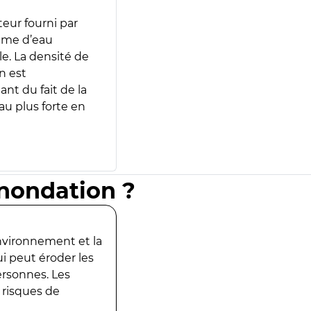
teur fourni par
lume d’eau
e. La densité de
n est
ant du fait de la
u plus forte en
inondation ?
environnement et la
ui peut éroder les
ersonnes. Les
 risques de