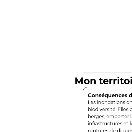
Mon territo
Conséquences de
Les inondations ont
biodiversité. Elles
berges, emporter la
infrastructures et
ruptures de digues