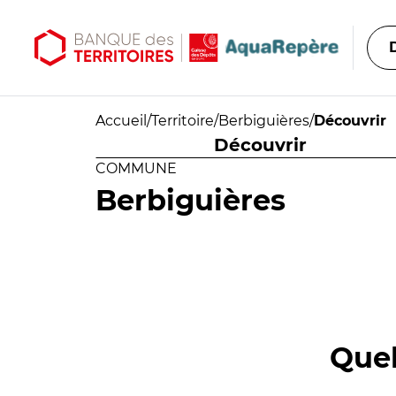
Aller au contenu principal
Aller au menu principal
Accueil
/
Territoire
/
Berbiguières
/
Découvrir
Découvrir
COMMUNE
Berbiguières
Quel