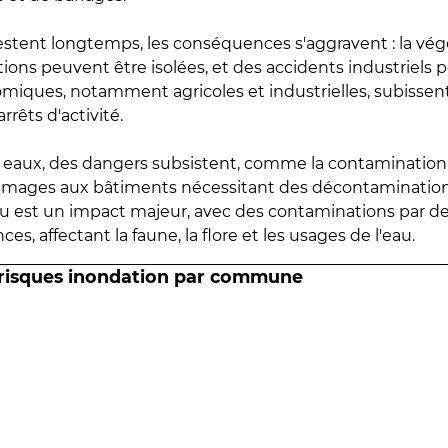
estent longtemps, les conséquences s'aggravent : la vé
tions peuvent être isolées, et des accidents industriels 
omiques, notamment agricoles et industrielles, subissen
rrêts d'activité.
es eaux, des dangers subsistent, comme la contamination
mmages aux bâtiments nécessitant des décontaminations
eau est un impact majeur, avec des contaminations par d
es, affectant la faune, la flore et les usages de l'eau.
 risques inondation par commune