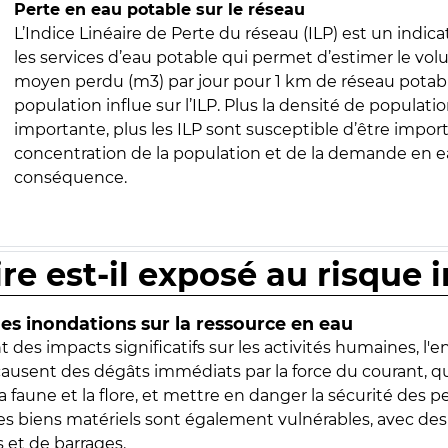
Perte en eau potable sur le réseau
L’Indice Linéaire de Perte du réseau (ILP) est un indica
les services d’eau potable qui permet d’estimer le vo
moyen perdu (m3) par jour pour 1 km de réseau potabl
population influe sur l’ILP. Plus la densité de populatio
importante, plus les ILP sont susceptible d’être import
concentration de la population et de la demande en ea
conséquence.
ire est-il exposé au risque 
s inondations sur la ressource en eau
 des impacts significatifs sur les activités humaines, l'
 causent des dégâts immédiats par la force du courant, q
 faune et la flore, et mettre en danger la sécurité des p
 les biens matériels sont également vulnérables, avec des
 et de barrages.