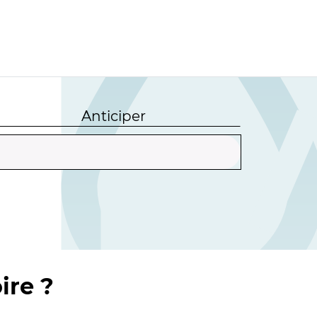
Anticiper
ire ?