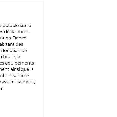
 potable sur le
des déclarations
ent en France.
abitant des
en fonction de
 brute, la
 les équipements
ment ainsi que la
sente la somme
e assainissement,
s.