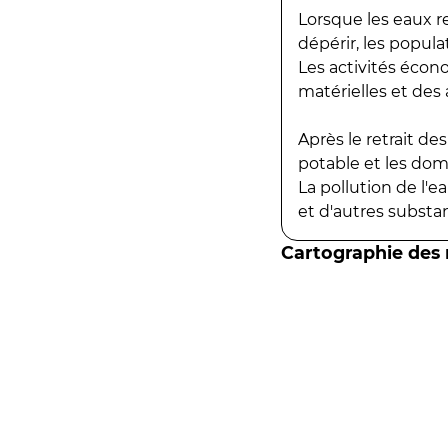
Lorsque les eaux r
dépérir, les popula
Les activités écon
matérielles et des a
Après le retrait d
potable et les do
La pollution de l'
et d'autres substanc
Cartographie des