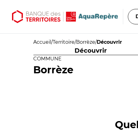
Aller au contenu principal
Aller au menu principal
Accueil
/
Territoire
/
Borrèze
/
Découvrir
Découvrir
COMMUNE
Borrèze
Quel