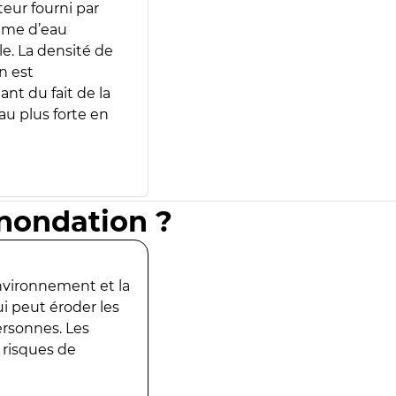
teur fourni par
lume d’eau
e. La densité de
n est
ant du fait de la
u plus forte en
inondation ?
environnement et la
ui peut éroder les
ersonnes. Les
 risques de