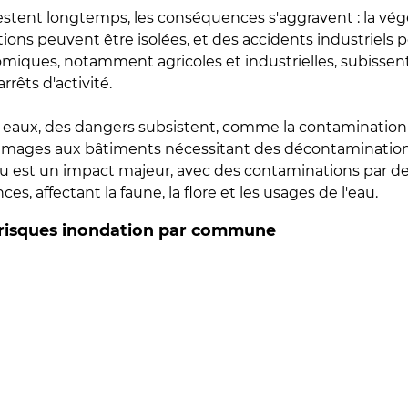
estent longtemps, les conséquences s'aggravent : la vé
tions peuvent être isolées, et des accidents industriels 
omiques, notamment agricoles et industrielles, subissen
rrêts d'activité.
es eaux, des dangers subsistent, comme la contamination
mmages aux bâtiments nécessitant des décontaminations
eau est un impact majeur, avec des contaminations par d
es, affectant la faune, la flore et les usages de l'eau.
 risques inondation par commune