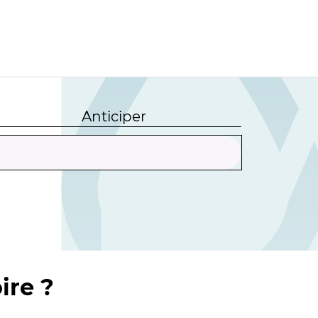
Anticiper
ire ?