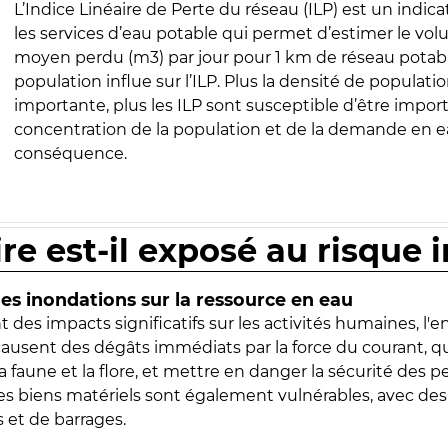
L’Indice Linéaire de Perte du réseau (ILP) est un indica
les services d’eau potable qui permet d’estimer le vo
moyen perdu (m3) par jour pour 1 km de réseau potabl
population influe sur l’ILP. Plus la densité de populatio
importante, plus les ILP sont susceptible d’être import
concentration de la population et de la demande en ea
conséquence.
ire est-il exposé au risque 
s inondations sur la ressource en eau
 des impacts significatifs sur les activités humaines, l'
 causent des dégâts immédiats par la force du courant, q
 faune et la flore, et mettre en danger la sécurité des p
 les biens matériels sont également vulnérables, avec des
 et de barrages.