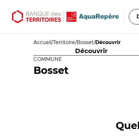
Aller au contenu principal
Aller au menu principal
Accueil
/
Territoire
/
Bosset
/
Découvrir
Découvrir
COMMUNE
Bosset
Quel