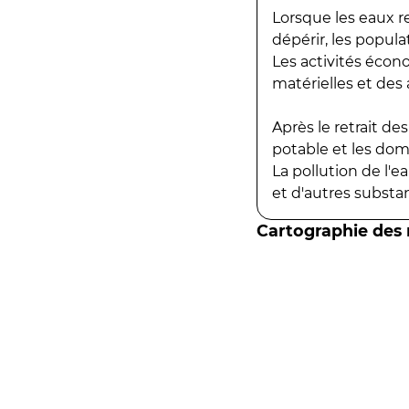
Lorsque les eaux r
dépérir, les popula
Les activités écon
matérielles et des a
Après le retrait d
potable et les do
La pollution de l'
et d'autres substanc
Cartographie des