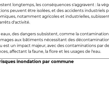
estent longtemps, les conséquences s'aggravent : la vé
tions peuvent être isolées, et des accidents industriels 
omiques, notamment agricoles et industrielles, subissen
rrêts d'activité.
es eaux, des dangers subsistent, comme la contamination
mmages aux bâtiments nécessitant des décontaminations
eau est un impact majeur, avec des contaminations par d
es, affectant la faune, la flore et les usages de l'eau.
 risques inondation par commune