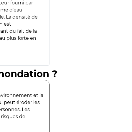
teur fourni par
lume d’eau
e. La densité de
n est
ant du fait de la
u plus forte en
inondation ?
environnement et la
ui peut éroder les
ersonnes. Les
 risques de