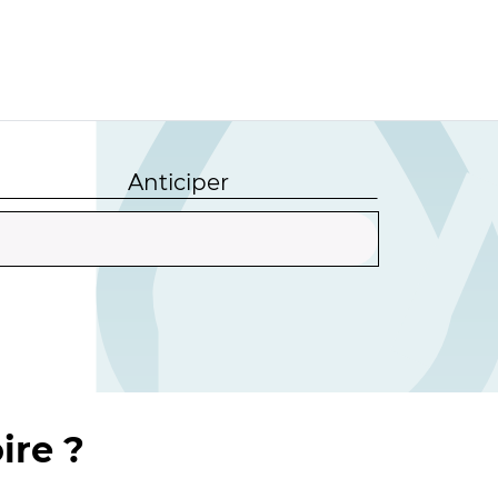
Anticiper
ire ?