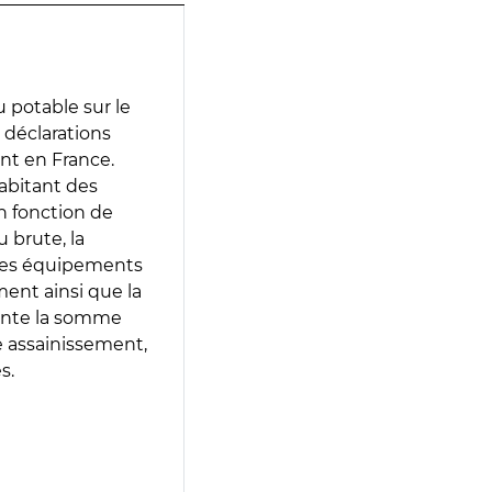
 potable sur le
s déclarations
ent en France.
abitant des
en fonction de
 brute, la
 les équipements
ment ainsi que la
sente la somme
e assainissement,
s.