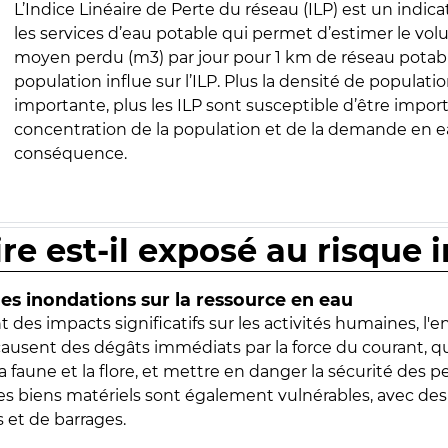
L’Indice Linéaire de Perte du réseau (ILP) est un indica
les services d’eau potable qui permet d’estimer le vo
moyen perdu (m3) par jour pour 1 km de réseau potabl
population influe sur l’ILP. Plus la densité de populatio
importante, plus les ILP sont susceptible d’être import
concentration de la population et de la demande en ea
conséquence.
ire est-il exposé au risque 
s inondations sur la ressource en eau
 des impacts significatifs sur les activités humaines, l'
 causent des dégâts immédiats par la force du courant, q
 faune et la flore, et mettre en danger la sécurité des p
 les biens matériels sont également vulnérables, avec des
 et de barrages.