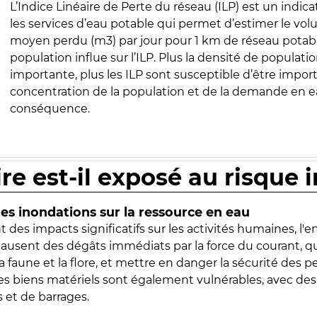
L’Indice Linéaire de Perte du réseau (ILP) est un indica
les services d’eau potable qui permet d’estimer le vo
moyen perdu (m3) par jour pour 1 km de réseau potabl
population influe sur l’ILP. Plus la densité de populatio
importante, plus les ILP sont susceptible d’être import
concentration de la population et de la demande en ea
conséquence.
ire est-il exposé au risque 
s inondations sur la ressource en eau
 des impacts significatifs sur les activités humaines, l'
 causent des dégâts immédiats par la force du courant, q
 faune et la flore, et mettre en danger la sécurité des p
 les biens matériels sont également vulnérables, avec des
 et de barrages.