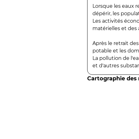
Lorsque les eaux r
dépérir, les popula
Les activités écon
matérielles et des a
Après le retrait d
potable et les do
La pollution de l'
et d'autres substanc
Cartographie des