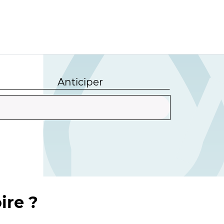
Anticiper
ire ?