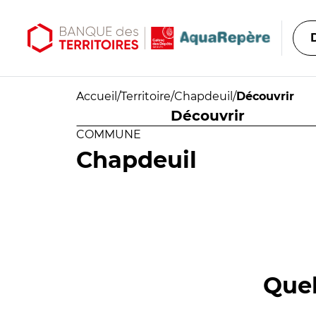
Aller au contenu principal
Aller au menu principal
Accueil
/
Territoire
/
Chapdeuil
/
Découvrir
Découvrir
COMMUNE
Chapdeuil
Quel