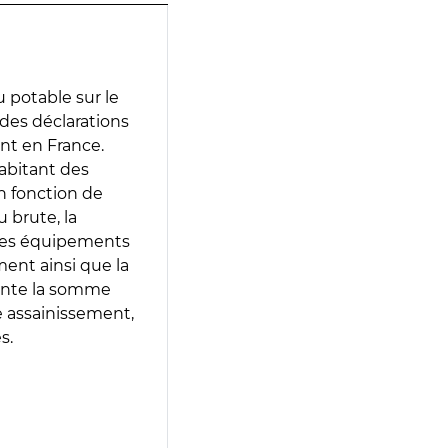
 potable sur le
r des déclarations
ent en France.
abitant des
en fonction de
 brute, la
 les équipements
ment ainsi que la
sente la somme
e assainissement,
s.