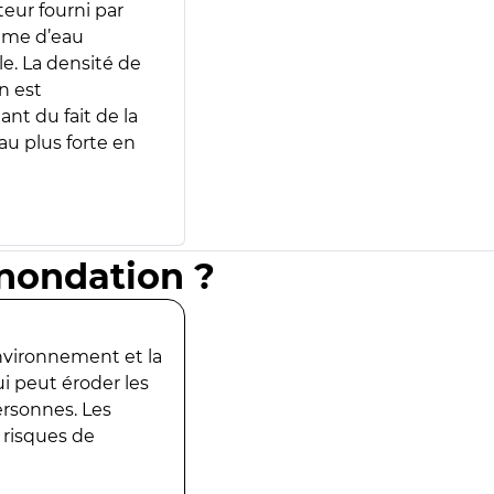
teur fourni par
lume d’eau
e. La densité de
n est
ant du fait de la
u plus forte en
inondation ?
environnement et la
ui peut éroder les
ersonnes. Les
 risques de