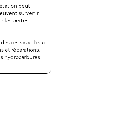
gétation peut
peuvent survenir.
t des pertes
 des réseaux d'eau
 et réparations.
es hydrocarbures