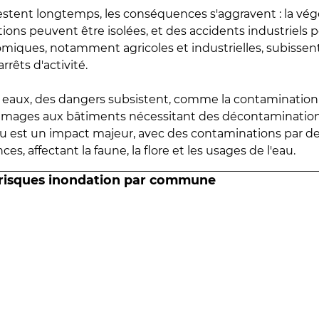
estent longtemps, les conséquences s'aggravent : la vé
tions peuvent être isolées, et des accidents industriels 
omiques, notamment agricoles et industrielles, subissen
rrêts d'activité.
es eaux, des dangers subsistent, comme la contamination
mmages aux bâtiments nécessitant des décontaminations
eau est un impact majeur, avec des contaminations par d
es, affectant la faune, la flore et les usages de l'eau.
 risques inondation par commune