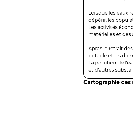
Lorsque les eaux r
dépérir, les popula
Les activités écon
matérielles et des a
Après le retrait d
potable et les do
La pollution de l'
et d'autres substanc
Cartographie des