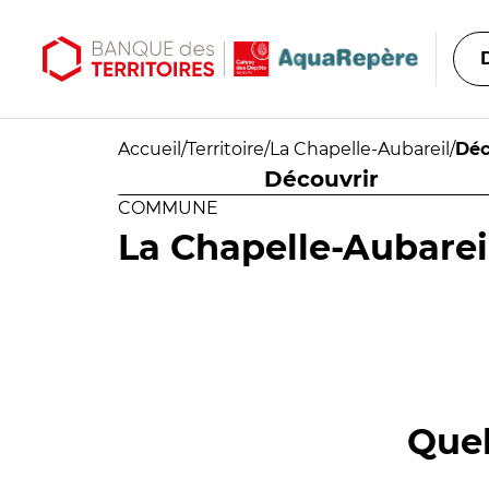
Aller au contenu principal
Aller au menu principal
Accueil
/
Territoire
/
La Chapelle-Aubareil
/
Déc
Découvrir
COMMUNE
La Chapelle-Aubarei
Quel