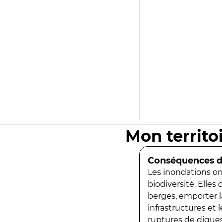
Mon territo
Conséquences de
Les inondations ont
biodiversité. Elles
berges, emporter la
infrastructures et
ruptures de digues