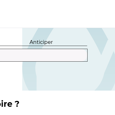
Anticiper
ire ?