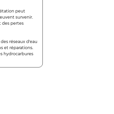
gétation peut
peuvent survenir.
t des pertes
 des réseaux d'eau
 et réparations.
es hydrocarbures