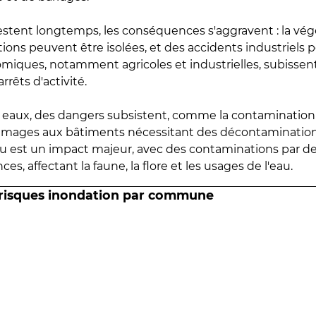
estent longtemps, les conséquences s'aggravent : la vé
tions peuvent être isolées, et des accidents industriels 
omiques, notamment agricoles et industrielles, subissen
rrêts d'activité.
es eaux, des dangers subsistent, comme la contamination
mmages aux bâtiments nécessitant des décontaminations
eau est un impact majeur, avec des contaminations par d
es, affectant la faune, la flore et les usages de l'eau.
 risques inondation par commune