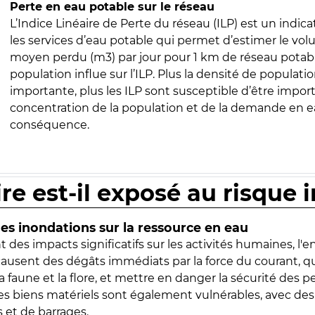
Perte en eau potable sur le réseau
L’Indice Linéaire de Perte du réseau (ILP) est un indica
les services d’eau potable qui permet d’estimer le vo
moyen perdu (m3) par jour pour 1 km de réseau potabl
population influe sur l’ILP. Plus la densité de populatio
importante, plus les ILP sont susceptible d’être import
concentration de la population et de la demande en ea
conséquence.
ire est-il exposé au risque 
s inondations sur la ressource en eau
 des impacts significatifs sur les activités humaines, l'
 causent des dégâts immédiats par la force du courant, q
 faune et la flore, et mettre en danger la sécurité des p
 les biens matériels sont également vulnérables, avec des
 et de barrages.