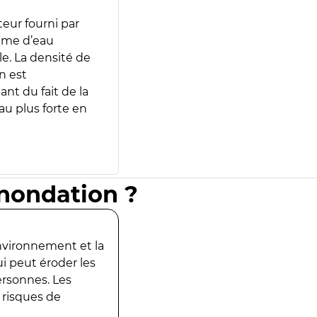
teur fourni par
lume d’eau
e. La densité de
n est
ant du fait de la
u plus forte en
inondation ?
environnement et la
ui peut éroder les
ersonnes. Les
 risques de