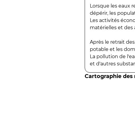
Lorsque les eaux r
dépérir, les popula
Les activités écon
matérielles et des a
Après le retrait d
potable et les do
La pollution de l'
et d'autres substanc
Cartographie des