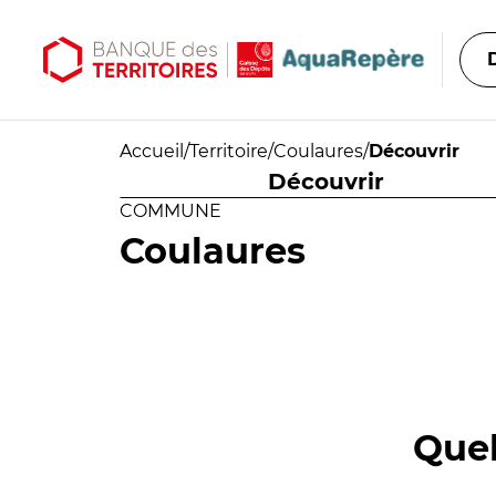
Aller au contenu principal
Aller au menu principal
Accueil
/
Territoire
/
Coulaures
/
Découvrir
Découvrir
COMMUNE
Coulaures
Quel