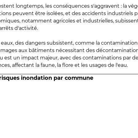
estent longtemps, les conséquences s'aggravent : la vé
tions peuvent être isolées, et des accidents industriels 
omiques, notamment agricoles et industrielles, subissen
rrêts d'activité.
es eaux, des dangers subsistent, comme la contamination
mmages aux bâtiments nécessitant des décontaminations
eau est un impact majeur, avec des contaminations par d
es, affectant la faune, la flore et les usages de l'eau.
 risques inondation par commune