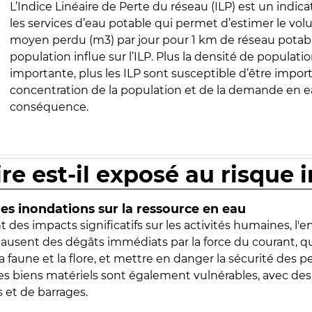
L’Indice Linéaire de Perte du réseau (ILP) est un indica
les services d’eau potable qui permet d’estimer le vo
moyen perdu (m3) par jour pour 1 km de réseau potabl
population influe sur l’ILP. Plus la densité de populatio
importante, plus les ILP sont susceptible d’être import
concentration de la population et de la demande en ea
conséquence.
ire est-il exposé au risque 
s inondations sur la ressource en eau
 des impacts significatifs sur les activités humaines, l'
 causent des dégâts immédiats par la force du courant, q
 faune et la flore, et mettre en danger la sécurité des p
 les biens matériels sont également vulnérables, avec des
 et de barrages.