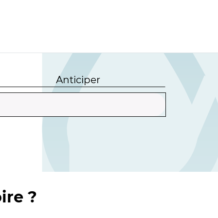
Anticiper
ire ?