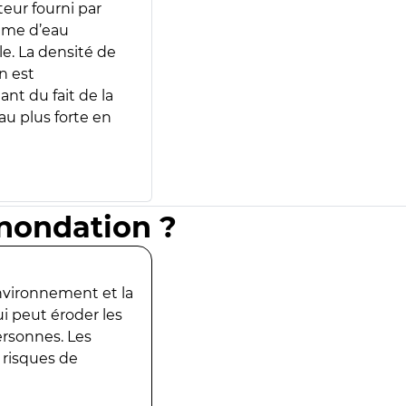
teur fourni par
lume d’eau
e. La densité de
n est
ant du fait de la
u plus forte en
inondation ?
environnement et la
ui peut éroder les
ersonnes. Les
 risques de