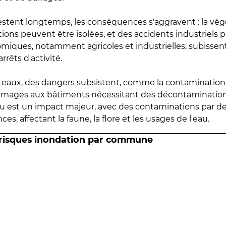
estent longtemps, les conséquences s'aggravent : la vé
tions peuvent être isolées, et des accidents industriels 
omiques, notamment agricoles et industrielles, subissen
rrêts d'activité.
es eaux, des dangers subsistent, comme la contamination
mmages aux bâtiments nécessitant des décontaminations
eau est un impact majeur, avec des contaminations par d
es, affectant la faune, la flore et les usages de l'eau.
 risques inondation par commune