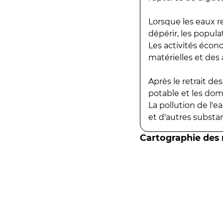
Lorsque les eaux r
dépérir, les popula
Les activités écon
matérielles et des a
Après le retrait d
potable et les do
La pollution de l'
et d'autres substanc
Cartographie des