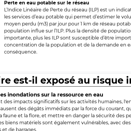
Perte en eau potable sur le réseau
L’Indice Linéaire de Perte du réseau (ILP) est un indica
les services d’eau potable qui permet d’estimer le vo
moyen perdu (m3) par jour pour 1 km de réseau potabl
population influe sur l’ILP. Plus la densité de populatio
importante, plus les ILP sont susceptible d’être import
concentration de la population et de la demande en ea
conséquence.
ire est-il exposé au risque 
s inondations sur la ressource en eau
 des impacts significatifs sur les activités humaines, l'
 causent des dégâts immédiats par la force du courant, q
 faune et la flore, et mettre en danger la sécurité des p
 les biens matériels sont également vulnérables, avec des
 et de barrages.