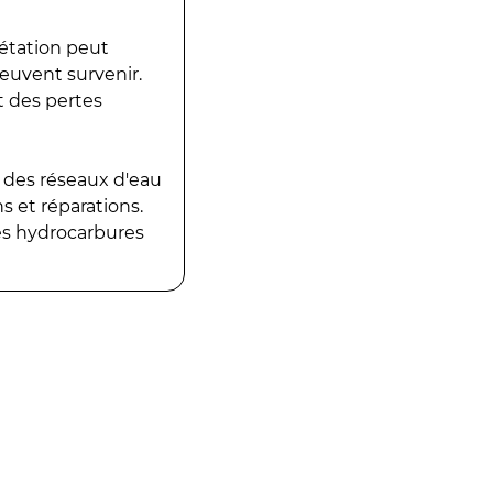
gétation peut
peuvent survenir.
t des pertes
 des réseaux d'eau
 et réparations.
es hydrocarbures