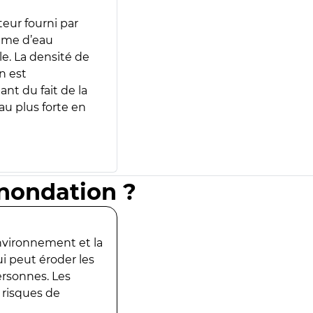
teur fourni par
lume d’eau
e. La densité de
n est
ant du fait de la
u plus forte en
inondation ?
environnement et la
ui peut éroder les
ersonnes. Les
 risques de