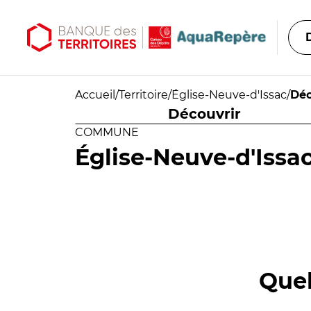
Aller au contenu principal
Aller au menu principal
Accueil
/
Territoire
/
Église-Neuve-d'Issac
/
Déc
Découvrir
COMMUNE
Église-Neuve-d'Issa
Quel