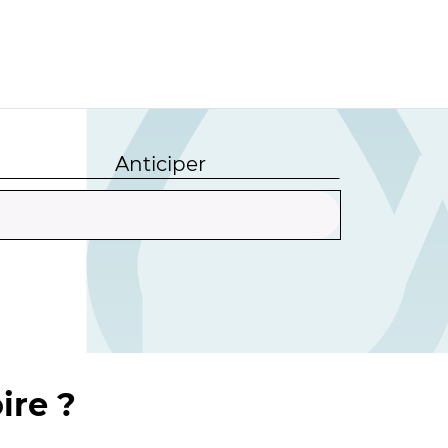
Anticiper
ire ?