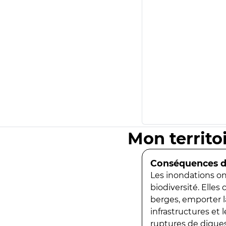
Mon territo
Conséquences de
Les inondations ont
biodiversité. Elles
berges, emporter la
infrastructures et
ruptures de digues